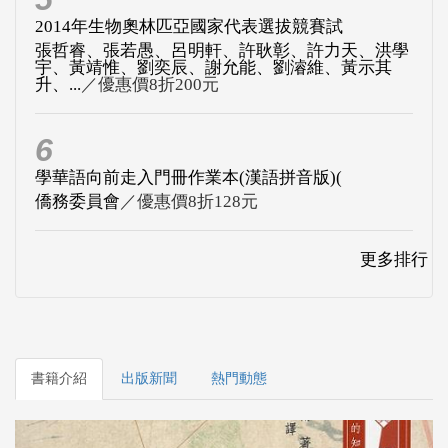
2014年生物奧林匹亞國家代表選拔競賽試
張哲睿、張若愚、呂明軒、許耿彰、許力天、洪學
宇、黃靖惟、劉奕辰、謝允能、劉濬維、黃示其
升、...
／優惠價8折200元
6
學華語向前走入門冊作業本(漢語拼音版)(
僑務委員會
／優惠價8折128元
更多排行
書籍介紹
出版新聞
熱門動態