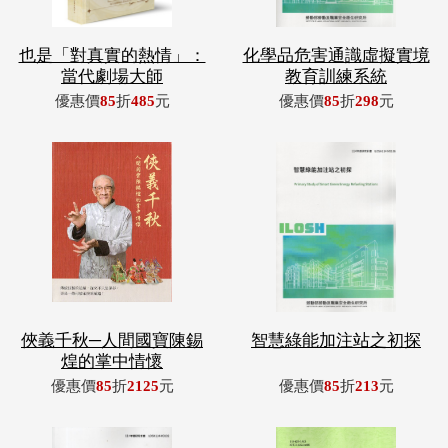
也是「對真實的熱情」：
化學品危害通識虛擬實境
當代劇場大師
教育訓練系統
優惠價
85
折
485
元
優惠價
85
折
298
元
俠義千秋─人間國寶陳錫
智慧綠能加注站之初探
煌的掌中情懷
優惠價
85
折
2125
元
優惠價
85
折
213
元