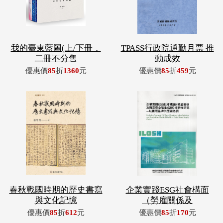
我的臺東藍圖(上/下冊，
TPASS行政院通勤月票 推
二冊不分售
動成效
優惠價
85
折
1360
元
優惠價
85
折
459
元
春秋戰國時期的歷史書寫
企業實踐ESG社會構面
與文化記憶
（勞雇關係及
優惠價
85
折
612
元
優惠價
85
折
170
元