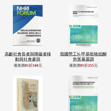
高齡社會長者與障礙者移
我國勞工N-甲基吡咯烷酮
動與社會參與
危害暴露調
優惠價
85
折
340
元
優惠價
85
折
255
元