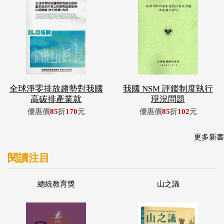
全球淨零排放趨勢對我國
我國 NSM 評鑑制度執行
高碳排產業就
現況問題
優惠價
85
折
170
元
優惠價
85
折
102
元
更多新書
閱讀注目
總統教育獎
山之議