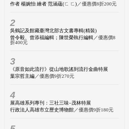
作者 楊婉怡 繪者 范涵蘊(ㄈ ㄈ)
／優惠價8折200元
2
吳鶴記及館藏臺灣北部古文書專輯(精裝)
曾令毅、曾添福編輯；陳世榮執行編輯
／優惠價8
折400元
3
《原音如此流行》從山地歌謠到流行金曲特展
葉宗哲主編
／優惠價9折270元
4
展高雄系列專刊：三社三味–茂林特展
行政法人高雄市立歷史博物館
／優惠價9折180元
5