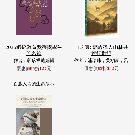
2026總統教育獎獲獎學生
山之議: 鄒族獵人山林共
芳名錄
管行動紀
作者：郭珍祥總編輯
作者：浦珍珠，吳翊豪，呂
翊齊，張惠東，許玉青，王
優惠價
85
折
127
元
優惠價
85
折
382
元
昶欣，蕭冠祐，浦忠成，浦
忠勇
百歲人瑞的生命啟示