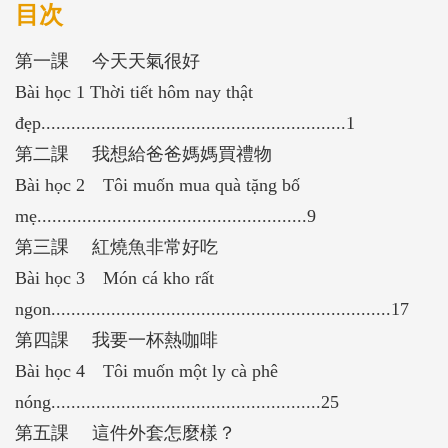
應對詞彙，以奠定華語文的基礎，並為日後學習進階
目次
華文作準備。
第一課 今天天氣很好
Bài học 1 Thời tiết hôm nay thật
đẹp.............................................................1
第二課 我想給爸爸媽媽買禮物
Bài học 2 Tôi muốn mua quà tặng bố
mẹ......................................................9
第三課 紅燒魚非常好吃
Bài học 3 Món cá kho rất
ngon....................................................................17
第四課 我要一杯熱咖啡
Bài học 4 Tôi muốn một ly cà phê
nóng......................................................25
第五課 這件外套怎麼樣？