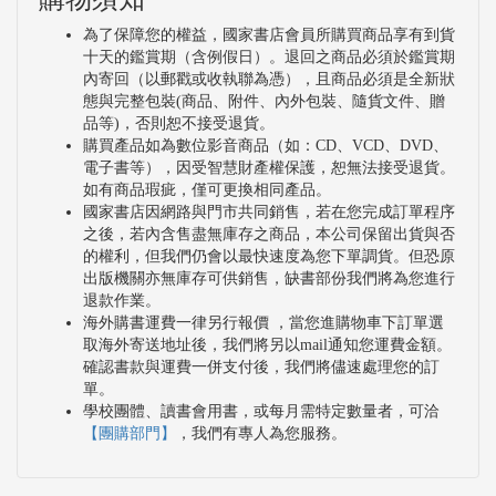
為了保障您的權益，國家書店會員所購買商品享有到貨
十天的鑑賞期（含例假日）。退回之商品必須於鑑賞期
內寄回（以郵戳或收執聯為憑），且商品必須是全新狀
態與完整包裝(商品、附件、內外包裝、隨貨文件、贈
品等)，否則恕不接受退貨。
購買產品如為數位影音商品（如：CD、VCD、DVD、
電子書等），因受智慧財產權保護，恕無法接受退貨。
如有商品瑕疵，僅可更換相同產品。
國家書店因網路與門市共同銷售，若在您完成訂單程序
之後，若內含售盡無庫存之商品，本公司保留出貨與否
的權利，但我們仍會以最快速度為您下單調貨。但恐原
出版機關亦無庫存可供銷售，缺書部份我們將為您進行
退款作業。
海外購書運費一律另行報價 ，當您進購物車下訂單選
取海外寄送地址後，我們將另以mail通知您運費金額。
確認書款與運費一併支付後，我們將儘速處理您的訂
單。
學校團體、讀書會用書，或每月需特定數量者，可洽
【團購部門】
，我們有專人為您服務。