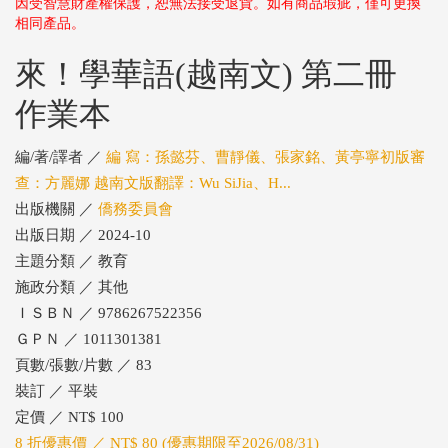
因受智慧財產權保護，恕無法接受退貨。如有商品瑕疵，僅可更換
相同產品。
來！學華語(越南文) 第二冊
作業本
編/著/譯者 ／
編 寫：孫懿芬、曹靜儀、張家銘、黃亭寧初版審
查：方麗娜 越南文版翻譯：Wu SiJia、H...
出版機關 ／
僑務委員會
出版日期 ／ 2024-10
主題分類 ／ 教育
施政分類 ／ 其他
ＩＳＢＮ ／ 9786267522356
ＧＰＮ ／ 1011301381
頁數/張數/片數 ／ 83
裝訂 ／ 平裝
定價 ／ NT$ 100
8 折優惠價 ／ NT$ 80 (優惠期限至2026/08/31)