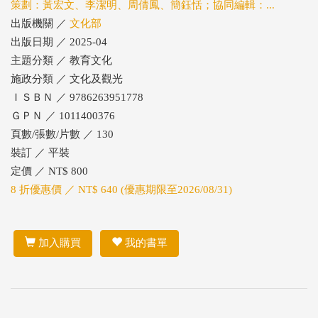
策劃：黃宏文、李潔明、周倩鳳、簡鈺恬；協同編輯：...
出版機關 ／
文化部
出版日期 ／ 2025-04
主題分類 ／ 教育文化
施政分類 ／ 文化及觀光
ＩＳＢＮ ／ 9786263951778
ＧＰＮ ／ 1011400376
頁數/張數/片數 ／ 130
裝訂 ／ 平裝
定價 ／ NT$ 800
8 折優惠價 ／ NT$ 640 (優惠期限至2026/08/31)
加入購買
我的書單