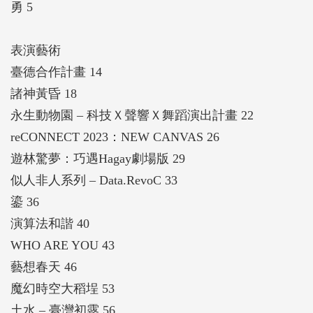
勇 5
度大展「靈魂的棲所」展出，廣受國際關注；國立傳
統藝術中心運用科技創新融入京劇、國樂及布袋戲
表演藝術
中，跳脫傳統詮釋框架，在經典中創造嶄新觀看及聆
臺德合作計畫 14
賞體驗；國家表演藝術中心策辦「藝想春天 NTT Arts
諸神黃昏 18
NOVA」系列節目，培育青年創作及推廣樂齡音樂照
永生動物園 – 科技Ｘ聲響Ｘ舞蹈演出計畫 22
護等。
reCONNECT 2023：NEW CANVAS 26
本書期以紀錄年度科技藝術發展重要成果，作為承先
遊林驚夢：巧遇Hagay劇場版 29
啟後之里程碑，使我國文化科技在此奠基上，持續創
似人非人系列 – Data.RevoC 33
新向前邁進。
鎏 36
演算法和諧 40
WHO ARE YOU 43
藝想春天 46
魔幻時空大稻埕 53
土水 – 臺灣初露 56