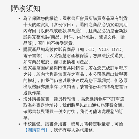
購物須知
為了保障您的權益，國家書店會員所購買商品享有到貨
十天的鑑賞期（含例假日）。退回之商品必須於鑑賞期
內寄回（以郵戳或收執聯為憑），且商品必須是全新狀
態與完整包裝(商品、附件、內外包裝、隨貨文件、贈
品等)，否則恕不接受退貨。
購買產品如為數位影音商品（如：CD、VCD、DVD、
電子書等），因受智慧財產權保護，恕無法接受退貨。
如有商品瑕疵，僅可更換相同產品。
國家書店因網路與門市共同銷售，若在您完成訂單程序
之後，若內含售盡無庫存之商品，本公司保留出貨與否
的權利，但我們仍會以最快速度為您下單調貨。但恐原
出版機關亦無庫存可供銷售，缺書部份我們將為您進行
退款作業。
海外購書運費一律另行報價 ，當您進購物車下訂單選
取海外寄送地址後，我們將另以mail通知您運費金額。
確認書款與運費一併支付後，我們將儘速處理您的訂
單。
學校團體、讀書會用書，或每月需特定數量者，可洽
【團購部門】
，我們有專人為您服務。