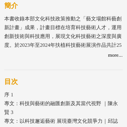
簡介
本書收錄本部文化科技政策推動之「藝文場館科藝創
新計畫」成果，計畫目標在培育科技藝術人才，運用
創新技術與科技應用，展現文化科技藝術之深度與廣
度。於2023年至2024年扶植科技藝術展演作品共計25
件，許多作品已受邀赴國際舞台展演，績效卓著，如
more...
藝術家陶亞倫作品參與希臘2024年雅典數位藝術節、
波蘭2024年歐洲科學之都大展展出；兒路創作藝術工
寮作品登瑞士2024年蘇黎世戲劇盛會藝術節演出等。
目次
本項計畫亦邀請所屬國立臺灣美術館、國立傳統藝術
序 1
中心及行政法人國家表演藝術中心等一同參與，扶植
專文：科技與藝術的融匯創新及其當代視野 ｜陳永
藝文場館與國際單位交流合作，如國立臺灣美術館首
賢 3
次與奧地利林茲電子藝術節合作扶植陽春麵研究舍，
專文：以科技邂逅藝術 展現臺灣文化競爭力｜邱誌
其共製作品分別於2024年林茲電子藝術節、國美館年