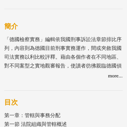
簡介
「德國檢察實務」編輯依我國刑事訴訟法章節排比序
列，內容則為德國目前刑事實務運作，間或夾敘我國
司法實務以利比較評釋。藉由各個作者在不同地區、
對不同案型之實地觀審報告，使讀者彷彿親臨德國偵
審現場，瞭解刑事訴訟法條文在兩國實務操作上「名
more...
同實異」之處，未來在國際法制援引比較之論述與辯
證可更為精確的掌握，促進我國法制的嚴謹與周延。
目次
第一章：管轄與事務分配
第一節 法院組織與管轄概述