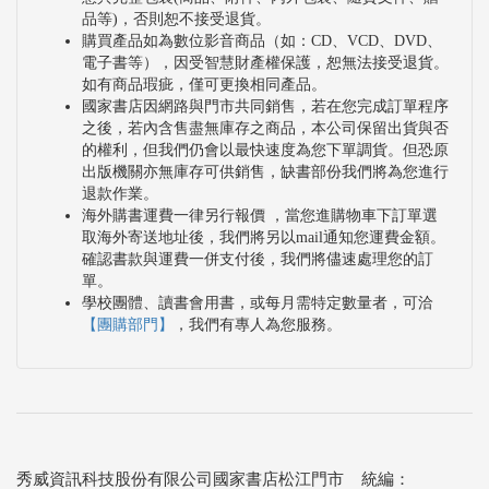
品等)，否則恕不接受退貨。
購買產品如為數位影音商品（如：CD、VCD、DVD、
電子書等），因受智慧財產權保護，恕無法接受退貨。
如有商品瑕疵，僅可更換相同產品。
國家書店因網路與門市共同銷售，若在您完成訂單程序
之後，若內含售盡無庫存之商品，本公司保留出貨與否
的權利，但我們仍會以最快速度為您下單調貨。但恐原
出版機關亦無庫存可供銷售，缺書部份我們將為您進行
退款作業。
海外購書運費一律另行報價 ，當您進購物車下訂單選
取海外寄送地址後，我們將另以mail通知您運費金額。
確認書款與運費一併支付後，我們將儘速處理您的訂
單。
學校團體、讀書會用書，或每月需特定數量者，可洽
【團購部門】
，我們有專人為您服務。
秀威資訊科技股份有限公司國家書店松江門市 統編：