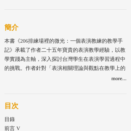
簡介
本書《206排練場裡的微光：一個表演教練的教學手
記》承載了作者二十五年寶貴的表演教學經驗，以教
學實踐為主軸，深入探討台灣學生在表演學習過程中
的挑戰。作者針對「表演相關理論與觀點在教學上的
應用」進行論述，提出「培養通才型演員」的總體課
more...
程目標與核心理念，並提供具體的課程架構，由四大
單元組成；動作、聲音、綜合與文本，共計72項表演
訓練項目。這些項目涵蓋多層面的表演能力訓練，每
目次
項均提供詳盡的教學步驟和解說。無論是想深入了解
目錄
表演教育的專業人士，或是對表演充滿熱情的學習
前言 V