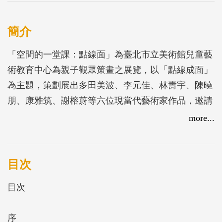
簡介
「空間的一堂課：點線面」為臺北市立美術館兒童藝
術教育中心為親子觀眾策畫之展覽，以「點線成面」
為主題，策劃展出多田美波、李元佳、林壽宇、陳曉
朋、康雅筑、謝榕蔚等六位現當代藝術家作品，邀請
觀眾透過繪畫、雕塑、編織、空間裝置、攝影等各類
more...
藝術類型，探索對空間的體驗與思考。
西方抽象表現主義藝術家康丁斯基( Wassily
目次
Kandinsky )在1926年出版《點、線、面》，具體分析
目次
構成藝術的三個基本元素：點、線、面，深入討論它
們在視覺藝術中的表現及意涵；「空間的一堂課：點
序