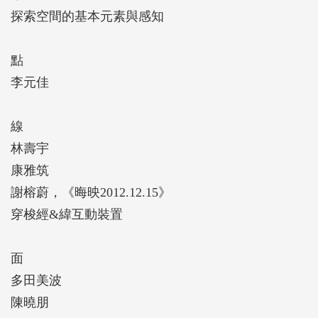
線面」展場設計靈感來自康丁斯基作品《構成第八
探索空間的基本元素與感知
號》，觀眾能實際在立體幾何式的展場結構中穿梭。
透過本館典藏以及臺灣、日本藝術家的精彩作品，搭
點
配六項互動體驗裝置，邀請觀眾深入展覽，以超越視
李元佳
覺的感官體驗，探索點、線、面所激發的情緒、感受
和視覺效果，重新喚醒對空間的敏銳感知。
線
林壽宇
本展覽專輯收錄展出：藝術家作品、謝榕蔚特為本展
康雅筑
創作之全新參與式作品、臺北市立美術館等三件建築
謝榕蔚，《晦映2012.12.15》
作品介紹以及六項主題概念延伸設計之互動體驗裝置
穿梭經&緯互動裝置
概念與紀錄，回望展覽意圖作為讀者接觸當代藝術的
開端的初衷和目標。
面
多田美波
陳曉朋