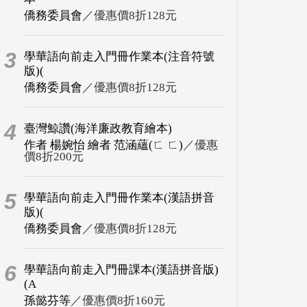
僑務委員會
／優惠價8折128元
3
學華語向前走入門冊作業本(注音符號
版)(
僑務委員會
／優惠價8折128元
4
臺灣鯨讚(海洋廉政教育繪本)
作者 楊婉怡 繪者 范涵蘊(ㄈ ㄈ)
／優惠
價8折200元
5
學華語向前走入門冊作業本(漢語拼音
版)(
僑務委員會
／優惠價8折128元
6
學華語向前走入門冊課本(漢語拼音版)
(A
孫懿芬等
／優惠價8折160元