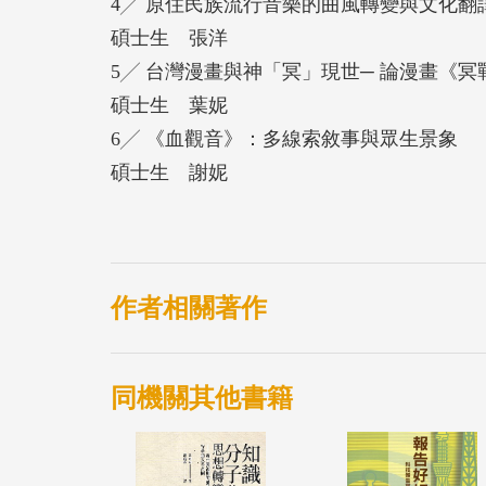
4╱ 原住民族流行音樂的曲風轉變與文化
碩士生 張洋
5╱ 台灣漫畫與神「冥」現世─ 論漫畫《
碩士生 葉妮
6╱ 《血觀音》：多線索敘事與眾生景象
碩士生 謝妮
作者相關著作
同機關其他書籍