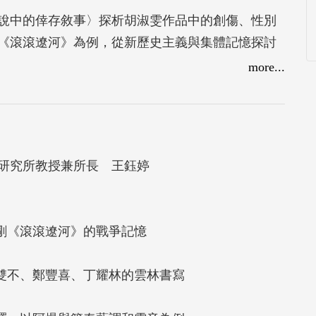
說中的倖存敘事〉探析胡淑雯作品中的創傷、性別
《滾滾遼河》為例，從新歷史主義與集體記憶探討
〈現實的邊緣與邊陲的地方〉以古蒙仁等四位作家
more...
，提出永續本土文化的多重向度；張洋〈原住民族
與節奏藍調、電音的融合，探討原民音樂在全球文
「冥」現世〉透過《冥戰錄》中美少女媽祖形象，
謝妮〈《血觀音》：多線索敘事與眾生景象〉則從
研究所教授兼所長 王鈺婷
社會寓意。整體論述涵蓋性別、鄉土、歷史、文化
電影等跨媒介視角，深化台灣文學的多元可能，展
紀剛《滾滾遼河》的戰爭記憶
林雙不、鄭豐喜、丁耀林的雲林書寫