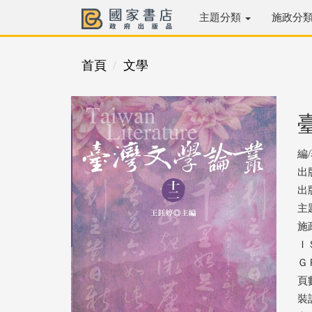
主題分類
施政分
首頁
文學
編
出
出版
主
施
ＩＳ
ＧＰ
頁數
裝