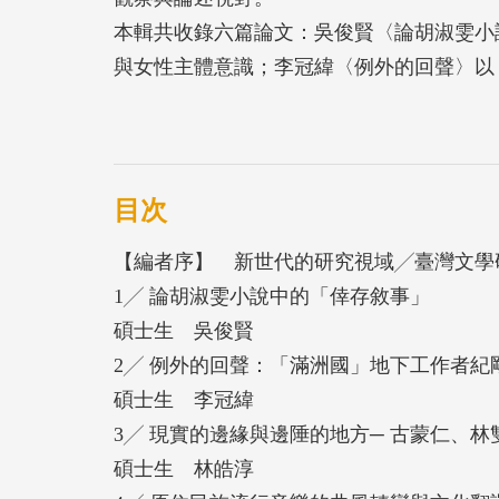
本輯共收錄六篇論文：吳俊賢〈論胡淑雯小
與女性主體意識；李冠緯〈例外的回聲〉以
戰爭書寫與地下工作者的主體認同；林皓淳
的雲林書寫，回應鄉土論戰與地方文化角力
流行音樂的曲風轉變與文化翻譯〉分析阿爆
化中的位置與原創性；葉妮〈台灣漫畫與神
目次
討論漫畫中的神明意象、災難與人的關係；
【編者序】 新世代的研究視域╱臺灣文學
非線性敘事與鏡頭語言出發，剖析其政治與
1╱ 論胡淑雯小說中的「倖存敘事」
翻譯與敘事學等面向，並融合音樂、漫畫與
碩士生 吳俊賢
現新時代的研究活力與人文想像。
2╱ 例外的回聲：「滿洲國」地下工作者
碩士生 李冠緯
3╱ 現實的邊緣與邊陲的地方─ 古蒙仁、
碩士生 林皓淳