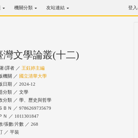
類
機關分類
友站連結
登入
臺灣文學論叢(十二)
/著/譯者 ／
王鈺婷主編
版機關 ／
國立清華大學
日期 ／ 2024-12
題分類 ／ 文學
政分類 ／ 學、歷史與哲學
ＢＮ ／ 9786269735679
Ｎ ／ 1011301847
/張數/片數 ／ 268
訂 ／ 平裝