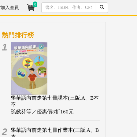
0
/加入會員
熱門排行榜
1
學華語向前走第七冊課本(三版,A、B本
不
孫懿芬等
／優惠價8折160元
2
學華語向前走第七冊作業本(三版,A、B
本