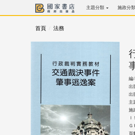
主題分類
施政分
首頁
法務
編
出
出版
主
施
ＩＳ
ＧＰ
頁數