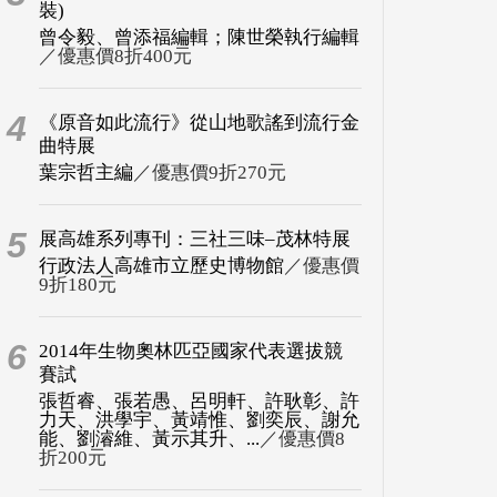
裝)
曾令毅、曾添福編輯；陳世榮執行編輯
／優惠價8折400元
4
《原音如此流行》從山地歌謠到流行金
曲特展
葉宗哲主編
／優惠價9折270元
5
展高雄系列專刊：三社三味–茂林特展
行政法人高雄市立歷史博物館
／優惠價
9折180元
6
2014年生物奧林匹亞國家代表選拔競
賽試
張哲睿、張若愚、呂明軒、許耿彰、許
力天、洪學宇、黃靖惟、劉奕辰、謝允
能、劉濬維、黃示其升、...
／優惠價8
折200元