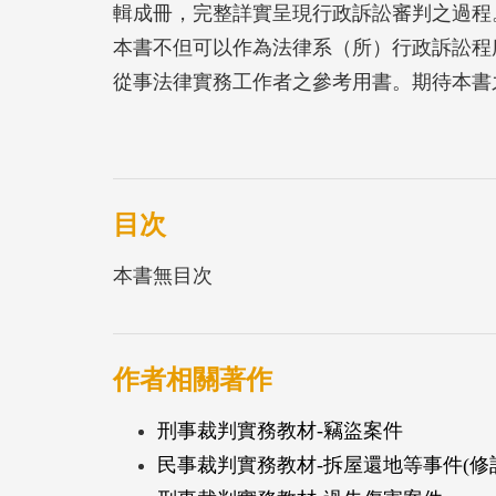
輯成冊，完整詳實呈現行政訴訟審判之過程
本書不但可以作為法律系（所）行政訴訟程
從事法律實務工作者之參考用書。期待本書
作，更趨密切，也希望能夠對於法律實務工
為推廣法治教育，編印出版裁判個案事實教
東吳大學法學院實習課程同學進行卷宗改寫
見，完成編撰。
目次
本書無目次
作者相關著作
刑事裁判實務教材-竊盜案件
民事裁判實務教材-拆屋還地等事件(修