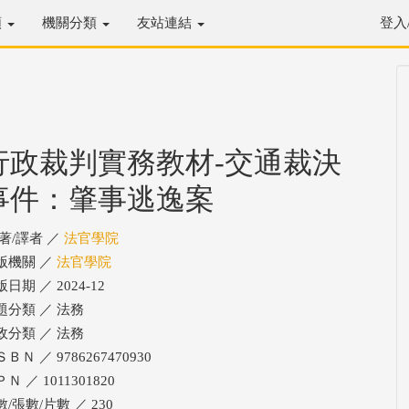
類
機關分類
友站連結
登入
行政裁判實務教材-交通裁決
事件：肇事逃逸案
/著/譯者 ／
法官學院
版機關 ／
法官學院
日期 ／ 2024-12
題分類 ／ 法務
政分類 ／ 法務
ＢＮ ／ 9786267470930
Ｎ ／ 1011301820
/張數/片數 ／ 230