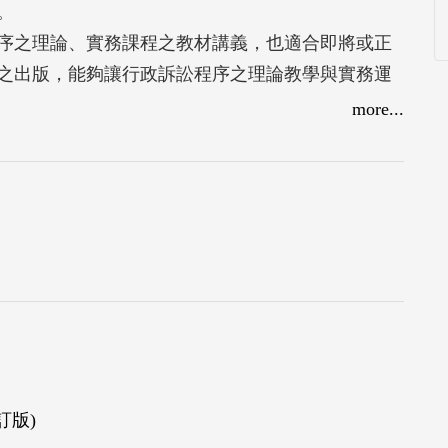
。
序之理論、實務課程之教材講義，也適合即將或正
之出版，能夠讓行政訴訟程序之理論教學與實務運
作者之養成，有所助益。
more...
材書籍，本學院成立裁判實務教材編輯小組，指導
，復由編輯小組校對修正，並蒙各界惠賜寶貴意
訂版)