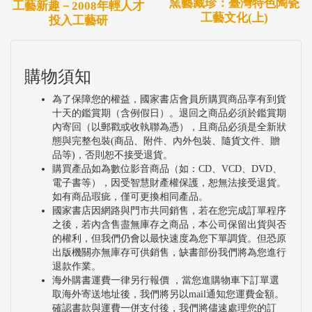
窯藝藏珍：臺灣特色陶瓷
工藝新趣－2008年輕人才
工藝文化(上)
投入工藝研
購物須知
為了保障您的權益，國家書店會員所購買商品享有到貨
十天的鑑賞期（含例假日）。退回之商品必須於鑑賞期
內寄回（以郵戳或收執聯為憑），且商品必須是全新狀
態與完整包裝(商品、附件、內外包裝、隨貨文件、贈
品等)，否則恕不接受退貨。
購買產品如為數位影音商品（如：CD、VCD、DVD、
電子書等），因受智慧財產權保護，恕無法接受退貨。
如有商品瑕疵，僅可更換相同產品。
國家書店因網路與門市共同銷售，若在您完成訂單程序
之後，若內含售盡無庫存之商品，本公司保留出貨與否
的權利，但我們仍會以最快速度為您下單調貨。但恐原
出版機關亦無庫存可供銷售，缺書部份我們將為您進行
退款作業。
海外購書運費一律另行報價 ，當您進購物車下訂單選
取海外寄送地址後，我們將另以mail通知您運費金額。
確認書款與運費一併支付後，我們將儘速處理您的訂