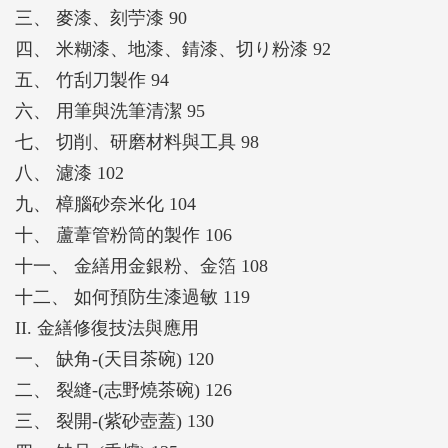
三、 麥漆、刻苧漆 90
四、 米糊漆、地漆、錆漆、切り粉漆 92
五、 竹刮刀製作 94
六、 用筆與洗筆清潔 95
七、 切削、研磨材料與工具 98
八、 濾漆 102
九、 樟腦砂奈米化 104
十、 蘆葦管粉筒的製作 106
十一、 金繕用金銀粉、金箔 108
十二、 如何預防生漆過敏 119
II. 金繕修復技法與應用
一、 缺角-(天目茶碗) 120
二、 裂縫-(志野燒茶碗) 126
三、 裂開-(紫砂壺蓋) 130