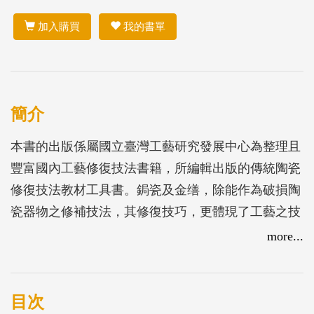
加入購買
我的書單
簡介
本書的出版係屬國立臺灣工藝研究發展中心為整理且
豐富國內工藝修復技法書籍，所編輯出版的傳統陶瓷
修復技法教材工具書。鋦瓷及金缮，除能作為破損陶
瓷器物之修補技法，其修復技巧，更體現了工藝之技
術性、美學素養及創意巧思；承載破損器物的情感延
more...
續性及文化傳承價值，修復的過程，亦是修復者與器
物對話之歷程。目前國內著重於技巧面向編寫鋦瓷、
金繕的教學書籍較為缺乏，本書除了從陶瓷修復的文
目次