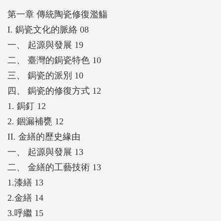
化史面向切入，梳理鋦瓷、金缮的歷史發展脈絡外，
第一章 傳統陶瓷修復濫觴
並十分著重傳統陶瓷修復技法之材料、工具、修補技
I. 鋦瓷文化的脈絡 08
法應用之介紹及步驟說明，透過詳盡的技法操作示
一、 起源與發展 19
範、照片圖說、步驟解析，記錄下珍貴且值得存續的
二、 臺灣的鋦瓷特色 10
傳統陶瓷修復技法之工具、工序、工法，讓閱覽者有
三、 鋦瓷的派別 10
系統性的工具書翻閱，正確的理解這項修復技法，並
四、 鋦瓷的修復方式 12
在反覆觀摩、實際操作中，獲致應具備的傳統陶瓷修
1. 鋦釘 12
復技法基本知能和技法應用。
2. 錮漏補甕 12
II. 金繕的歷史緣由
一、 起源與發展 13
二、 金繕的工藝技術 13
1.漆繕 13
2.金繕 14
3.呼繼 15