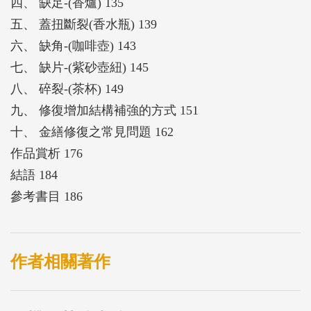
四、 缺足-(香爐) 135
五、 蓋扭斷裂(香水瓶) 139
六、 缺角-(咖啡壺) 143
七、 缺片-(紫砂壺紐) 145
八、 碎裂-(茶杯) 149
九、 修復增加結構補強的方式 151
十、 金繕修復之常見問題 162
作品賞析 176
結語 184
參考書目 186
作者相關著作