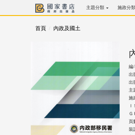
主題分類
施政分
首頁
內政及國土
編
出
出版
主
施
ＩＳ
ＧＰ
頁數
裝