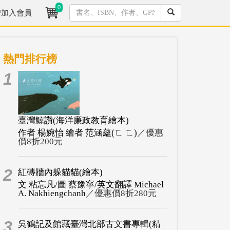
0
/加入會員
熱門排行榜
1
臺灣鯨讚(海洋廉政教育繪本)
作者 楊婉怡 繪者 范涵蘊(ㄈ ㄈ)
／優惠
價8折200元
2
紅磚牆內躲貓貓(繪本)
文 粘忘凡/圖 蔡豫寧/英文翻譯 Michael
A. Nakhiengchanh
／優惠價8折280元
3
吳鶴記及館藏臺灣北部古文書專輯(精