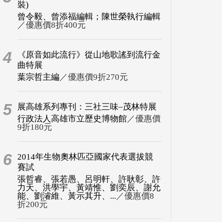
裝)
曾令毅、曾添福編輯；陳世榮執行編輯
／優惠價8折400元
4
《原音如此流行》從山地歌謠到流行金
曲特展
葉宗哲主編
／優惠價9折270元
5
展高雄系列專刊：三社三味–茂林特展
行政法人高雄市立歷史博物館
／優惠價
9折180元
6
2014年生物奧林匹亞國家代表選拔競
賽試
張哲睿、張若愚、呂明軒、許耿彰、許
力天、洪學宇、黃靖惟、劉奕辰、謝允
能、劉濬維、黃示其升、...
／優惠價8
折200元