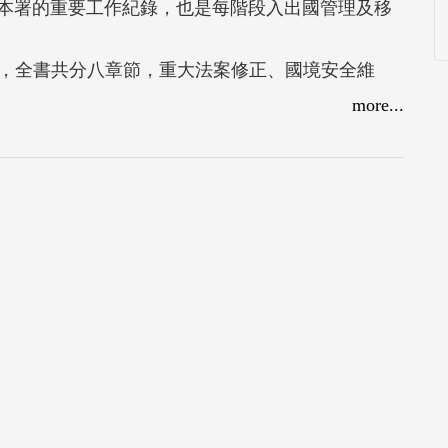
本署的重要工作紀錄，也是每階段入出國管理及移
彙整，全書共分八章節，重大法案修正、國境安全維
移民環境暨人權保障、中港澳交流暨國際合作、資
more...