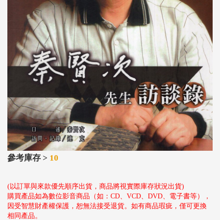
參考庫存 >
10
(以訂單與來款優先順序出貨，商品將視實際庫存狀況出貨)
購買產品如為數位影音商品（如：CD、VCD、DVD、電子書等），
因受智慧財產權保護，恕無法接受退貨。如有商品瑕疵，僅可更換
相同產品。