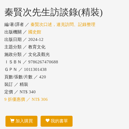
秦賢次先生訪談錄(精裝)
編/著/譯者 ／
秦賢次口述，連克訪問、記錄整理
出版機關 ／
國史館
出版日期 ／ 2024-12
主題分類 ／ 教育文化
施政分類 ／ 文化及觀光
ＩＳＢＮ ／ 9786267470688
ＧＰＮ ／ 1011301438
頁數/張數/片數 ／ 420
裝訂 ／ 精裝
定價 ／ NT$ 340
9 折優惠價 ／ NT$ 306
加入購買
我的書單