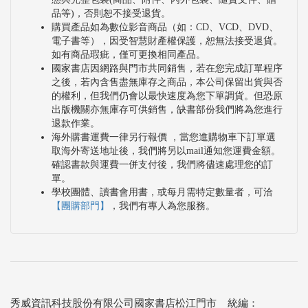
品等)，否則恕不接受退貨。
購買產品如為數位影音商品（如：CD、VCD、DVD、
電子書等），因受智慧財產權保護，恕無法接受退貨。
如有商品瑕疵，僅可更換相同產品。
國家書店因網路與門市共同銷售，若在您完成訂單程序
之後，若內含售盡無庫存之商品，本公司保留出貨與否
的權利，但我們仍會以最快速度為您下單調貨。但恐原
出版機關亦無庫存可供銷售，缺書部份我們將為您進行
退款作業。
海外購書運費一律另行報價 ，當您進購物車下訂單選
取海外寄送地址後，我們將另以mail通知您運費金額。
確認書款與運費一併支付後，我們將儘速處理您的訂
單。
學校團體、讀書會用書，或每月需特定數量者，可洽
【團購部門】
，我們有專人為您服務。
秀威資訊科技股份有限公司國家書店松江門市 統編：