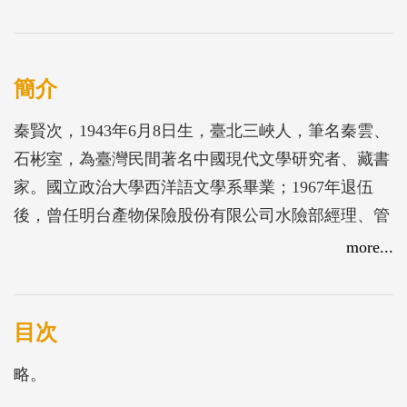
簡介
秦賢次，1943年6月8日生，臺北三峽人，筆名秦雲、
石彬室，為臺灣民間著名中國現代文學研究者、藏書
家。國立政治大學西洋語文學系畢業；1967年退伍
後，曾任明台產物保險股份有限公司水險部經理、管
理部協理、臺北市產物保險商業同業公會水險委員會
more...
主任委員、當代文學史料研究社召集人。秦賢次長期
致力於新文學史料的蒐集與整理，並經常撰文介紹五
四時期文學家之生平與著作；近年來研究重心轉向日
目次
治時期留學大陸、海外的作家活動。自1990年起，秦
略。
賢次多次捐贈所藏書予中央研究院中國文哲研究所圖