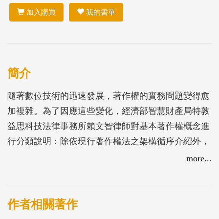
加入購買
我的書單
簡介
隨著數位技術的迅速發展，著作權的實務問題變得愈
加複雜。為了因應這些變化，經濟部智慧財產局特敦
益思科技法律事務所賴文智律師對基本著作權概念進
行分類說明：除依現行著作權法之架構循序介紹外，
並配合將目前較常為大眾所詢及的著作權問題，例如
more...
因應COVID-19疫情興起的遠距/線上教學、利用Line
等通訊軟體、機上盒、經營網拍、社群網站等涉及之
著作權問題加以解析，以提供大眾按圖索驥之依循。
作者相關著作