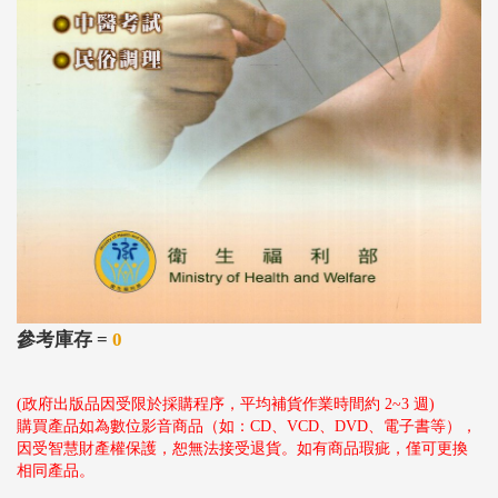
參考庫存 =
0
(政府出版品因受限於採購程序，平均補貨作業時間約 2~3 週)
購買產品如為數位影音商品（如：CD、VCD、DVD、電子書等），
因受智慧財產權保護，恕無法接受退貨。如有商品瑕疵，僅可更換
相同產品。