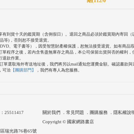
期(112/0
享有到貨十天的鑑賞期（含例假日）。退回之商品必須於鑑賞期內寄回（
品等)，否則恕不接受退貨。
、DVD、電子書等），因受智慧財產權保護，恕無法接受退貨。如有商品
訂單程序之後，若內含售盡無庫存之商品，本公司保留出貨與否的權利，
行退款作業。
訂單選取海外寄送地址後，我們將另以mail通知您運費金額。確認書款
，可洽
【團購部門】
，我們有專人為您服務。
511417
關於我們
．
常見問題
．
團購服務
．
隱私權說
Copyright © 國家網路書店
區瑞光路76巷65號