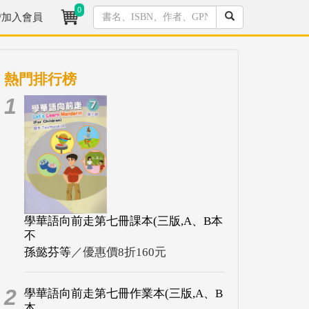
0
/加入會員
熱門排行榜
1
學華語向前走第七冊課本(三版,A、B本
不
孫懿芬等
／優惠價8折160元
2
學華語向前走第七冊作業本(三版,A、B
本