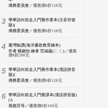
僑務委員會
／優惠價8折128元
3
學華語向前走入門冊作業本(注音符號
版)(
僑務委員會
／優惠價8折128元
4
臺灣鯨讚(海洋廉政教育繪本)
作者 楊婉怡 繪者 范涵蘊(ㄈ ㄈ)
／優惠
價8折200元
5
學華語向前走入門冊作業本(漢語拼音
版)(
僑務委員會
／優惠價8折128元
6
學華語向前走入門冊課本(漢語拼音版)
(A
孫懿芬等
／優惠價8折160元