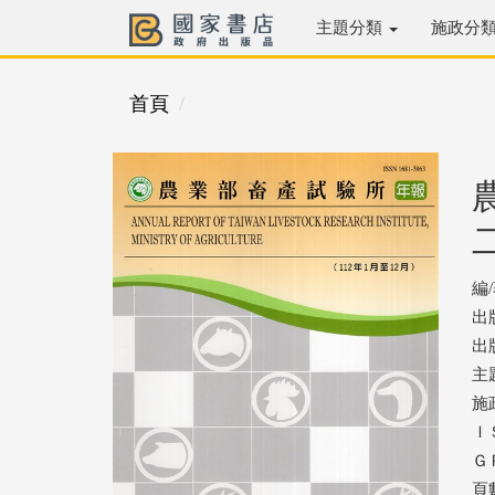
主題分類
施政分
首頁
編
出
出版
主
施
ＩＳ
ＧＰ
頁