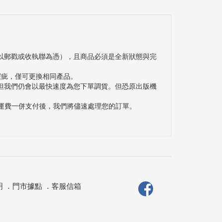
以郵戳或收執聯為憑），且商品必須是全新狀態與完
瑕疵，僅可更換相同產品。
但我們仍會以最快速度為您下單調貨。但恐原出版機
與運費一併支付後，我們將儘速處理您的訂單。
明
．
門市據點
．
客服信箱