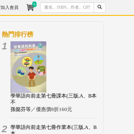
0
/加入會員
熱門排行榜
1
學華語向前走第七冊課本(三版,A、B本
不
孫懿芬等
／優惠價8折160元
2
學華語向前走第七冊作業本(三版,A、B
本