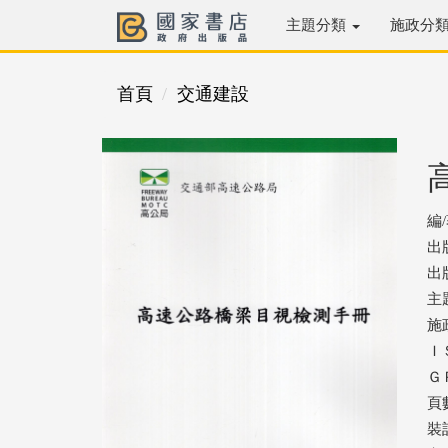
主題分類
施政分
首頁
交通建設
編
出
出版
主
施
ＩＳ
ＧＰ
頁數
裝