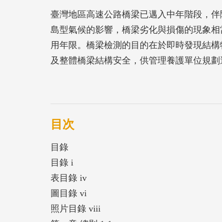
臺灣地區高速公路橋梁已邁入中年階段，伴
島型氣候的影響，橋梁劣化與損傷的現象相
用年限。橋梁檢測的目的在於即時發現結構
及整體橋梁結構安全，供管理養護單位規劃
及安全保障，並達到延長橋梁生命週期之效
部頒技術規範為原則性、政策性或訓示性之
養護管理機關於其養護或檢測手冊內另行規
定為原則，再增加實際操作性說明及劣化照
目次
目錄
目錄 i
表目錄 iv
圖目錄 vi
照片目錄 viii