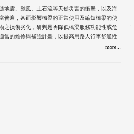
隨地震、颱風、土石流等天然災害的衝擊，以及海
當普遍，甚而影響橋梁的正常使用及縮短橋梁的使
物之損傷劣化，研判是否降低橋梁服務功能性或危
適當的維修與補強計畫，以提高用路人行車舒適性
益。
more...
技術規定，如屬實際操作面之詳細規定，由各公路
定，本手冊其作業標準係以不低於部頒規範主文規
片及評等供檢測人員參考依循。