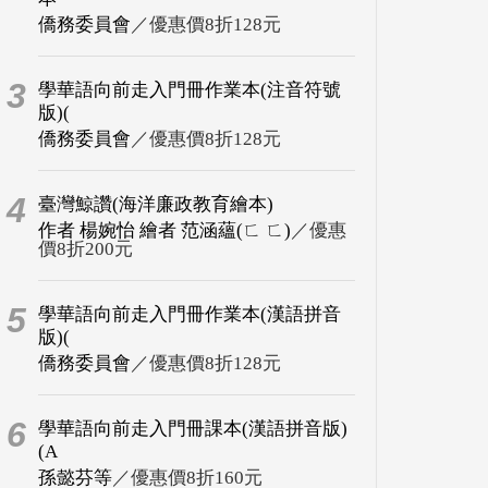
僑務委員會
／優惠價8折128元
3
學華語向前走入門冊作業本(注音符號
版)(
僑務委員會
／優惠價8折128元
4
臺灣鯨讚(海洋廉政教育繪本)
作者 楊婉怡 繪者 范涵蘊(ㄈ ㄈ)
／優惠
價8折200元
5
學華語向前走入門冊作業本(漢語拼音
版)(
僑務委員會
／優惠價8折128元
6
學華語向前走入門冊課本(漢語拼音版)
(A
孫懿芬等
／優惠價8折160元