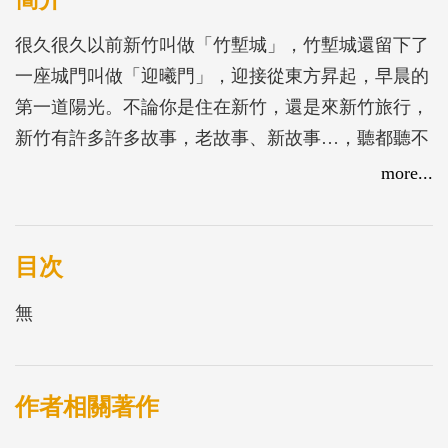
很久很久以前新竹叫做「竹塹城」，竹塹城還留下了
一座城門叫做「迎曦門」，迎接從東方昇起，早晨的
第一道陽光。不論你是住在新竹，還是來新竹旅行，
新竹有許多許多故事，老故事、新故事…，聽都聽不
完。接著有個新故事，故事的主角也喜歡天剛亮的太
more...
陽，牠是一隻神氣得不得了的雞，牠叫阿嘰咕，雖然
住在鄉下農場裡，可是牠成天展現著他有多厲害、多
麼了不起，雖然是隻雞，阿嘰咕自認為是鶴立雞群，
目次
即使受到雞群們的冷嘲熱諷，牠還是雄糾糾氣昂昂，
無
他要帶著雞們進城去，開開眼界，見見世面，最後大
家才明白，阿嘰咕果然是真神氣，受到阿嘰咕的啟
發，大家紛紛開始勇敢做起夢來，以後長大，也要當
作者相關著作
一隻神氣的雞。讓我們一起來認識這隻阿嘰咕─新竹
牯牯雞。