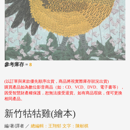
參考庫存 =
8
(以訂單與來款優先順序出貨，商品將視實際庫存狀況出貨)
購買產品如為數位影音商品（如：CD、VCD、DVD、電子書等），
因受智慧財產權保護，恕無法接受退貨。如有商品瑕疵，僅可更換
相同產品。
新竹牯牯雞(繪本)
編/著/譯者 ／
總編輯：王翔郁 文字：陳献棋