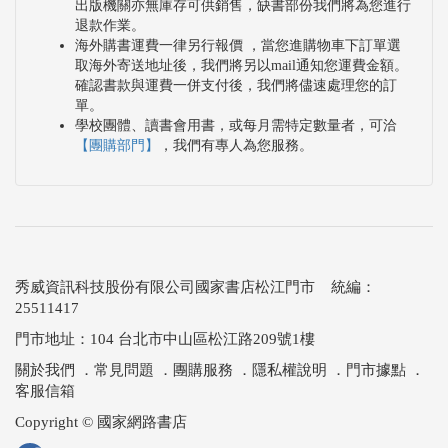
出版機關亦無庫存可供銷售，缺書部份我們將為您進行
退款作業。
海外購書運費一律另行報價 ，當您進購物車下訂單選
取海外寄送地址後，我們將另以mail通知您運費金額。
確認書款與運費一併支付後，我們將儘速處理您的訂
單。
學校團體、讀書會用書，或每月需特定數量者，可洽
【團購部門】
，我們有專人為您服務。
秀威資訊科技股份有限公司國家書店松江門市 統編：
25511417
門市地址：104 台北市中山區松江路209號1樓
關於我們
．
常見問題
．
團購服務
．
隱私權說明
．
門市據點
．
客服信箱
Copyright © 國家網路書店