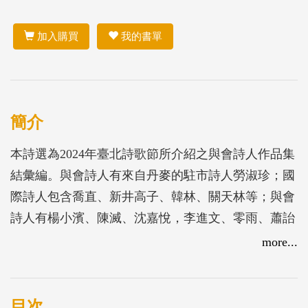
加入購買
我的書單
簡介
本詩選為2024年臺北詩歌節所介紹之與會詩人作品集
結彙編。與會詩人有來自丹麥的駐市詩人勞淑珍；國
際詩人包含喬直、新井高子、韓林、關天林等；與會
詩人有楊小濱、陳滅、沈嘉悅，李進文、零雨、蕭詒
徽、煮雪的人、羅浩原等。
more...
目次