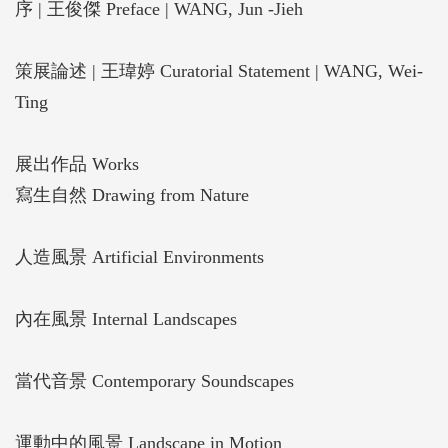
序 | 王俊傑 Preface | WANG, Jun -Jieh
畫表達心中感受，成為一種追憶、再造、神遊之地。
策展論述 | 王瑋婷 Curatorial Statement | WANG, Wei-
本次展出以風景畫為發展主軸，透過館內典藏的風景
Ting
作品及委託互動裝置的展出，期望讓觀眾與風景作品
在展場展開有趣的互動，一同探索藝術家是如何透過
展出作品 Works
「風景」的繪製，在畫布上呈現日常生活中最真實的
寫生自然 Drawing from Nature
演出。展覽以「寫生自然」、「人造風景」、「內在
風景」等三個子題，探索各時代作品在「風景」概念
人造風景 Artificial Environments
中的藝術與環境，感受藝術家在面對風景時的獨特視
角，以及他們如何透過藝術表現對自然和文化的理
內在風景 Internal Landscapes
解。
當代音景 Contemporary Soundscapes
運動中的風景 Landscape in Motion