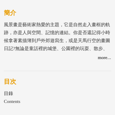
簡介
風景畫是藝術家熱愛的主題，它是自然走入畫框的軌
跡，亦是人與空間、記憶的連結。你是否還記得小時
候拿著素描簿到戶外郊遊寫生，或是天馬行空的畫圖
日記?無論是童話裡的城堡、公園裡的玩耍、散步、
觀察的螞蟻路徑，或者是與家人出遊爬山的場景，都
more...
是孩子們喜愛紀錄的主題，孩子們經常將這些所見透
過畫筆將身體比例、多個場景畫在同一畫面上。每一
天他們都在發揮想像與創造力，為日常生活添加不同
目次
調味，紀錄、發明了看似是背景，實是則重要的場域
目錄
及視野，巧妙呈現了小腦袋中的記憶風景。同樣地，
Contents
藝術家在面對自然時，也不單只是再現眼前景致，而
是經過反覆的觀察與思考過後對自然的重新詮釋，以