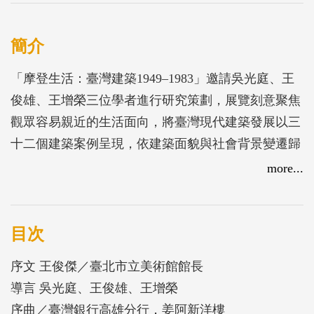
簡介
「摩登生活：臺灣建築1949–1983」邀請吳光庭、王
俊雄、王增榮三位學者進行研究策劃，展覽刻意聚焦
觀眾容易親近的生活面向，將臺灣現代建築發展以三
十二個建築案例呈現，依建築面貌與社會背景變遷歸
納於美援、中國復古、中國現代、在地現代、非典型
more...
與新生活等六個子題。展場中除模型、手繪圖面外，
亦穿插藝術作品、家具，援引建築師訪談、資料影
像；並承蒙協力單位支持，完成一系列建築攝影紀
目次
錄，也帶入大量的窗景，加強建築展的「臨場感」。
序文 王俊傑／臺北市立美術館館長
展覽不僅是對現代建築的關懷，也是臺灣文化發展的
導言 吳光庭、王俊雄、王增榮
故事集，透過多樣的媒介與景觀編排，觸發觀眾對於
序曲／臺灣銀行高雄分行．姜阿新洋樓