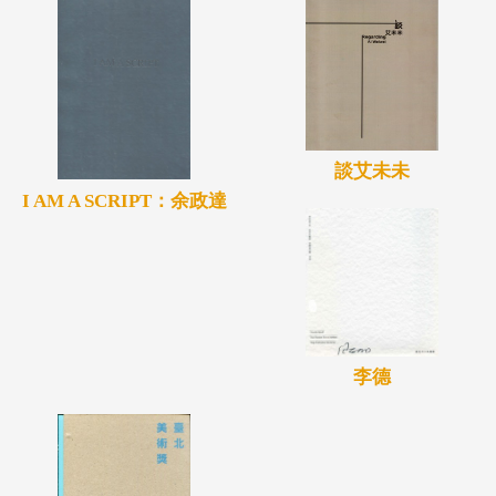
談艾未未
I AM A SCRIPT：余政達
李德