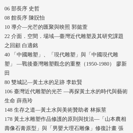
響，以及保存修復的挑戰等有關臺灣雕塑藝術的重要
06 部長序 史哲
議題。各篇專論所探討的主題與切入的視角各異，但
08 館長序 陳貺怡
彼此之間展現出密切的對話關係；因此，透過對各篇
10 導介—光芒的匯聚與映照 郭懿萱
文章的相互參照，讀者們能更全面地理解臺灣雕塑藝
22 介面．空間．場域—臺灣近代雕塑及其研究課題
術在不同層面上的發展歷程。
之回顧 白適銘
40 「中國雕塑」、「現代雕塑」與「中國現代雕
塑」 —戰後臺灣雕塑觀念的重整（1950-1980） 廖新
田
80 雙城記—黃土水的足跡 李欽賢
106 臺灣近代雕塑的光芒 —再探黃土水的時代與藝術
生命 薛燕玲
148 生存之道—黃土水與美術贊助者 林振莖
178 黃土水雕塑作品修護的原則與技法—「山本農相
壽像石膏原型」與「男嬰大理石雕像」修復計畫 張