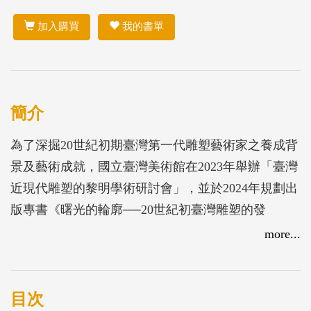
加入購買
我的書單
簡介
為了深掘20世紀初期臺灣第一代雕塑藝術家之養成背
景及藝術成就，國立臺灣美術館在2023年舉辦「臺灣
近現代雕塑的黎明學術研討會」，並於2024年規劃出
版專書《曙光的輪廓──20世紀初臺灣雕塑的發
展》，共收錄10篇由臺灣及日本的專家、學者所撰寫
more...
的研究專文。本書分別從不同的面向，深入研析了20
世紀初期的臺灣雕塑風格與觀念之演變、藝術家的文
化背景與成長歷程、跨文化的交流、蒐藏贊助的影
目次