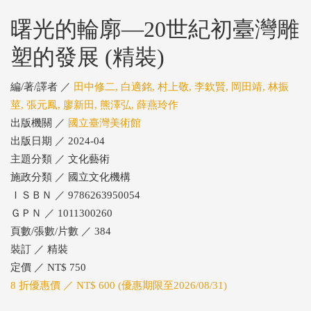
曙光的輪廓—20世紀初臺灣雕
塑的發展 (精裝)
編/著/譯者 ／
田中修二, 白適銘, 村上敬, 李欽賢, 岡田靖, 林振
莖, 張元鳳, 廖新田, 熊澤弘, 薛燕玲作
出版機關 ／
國立臺灣美術館
出版日期 ／ 2024-04
主題分類 ／ 文化藝術
施政分類 ／ 國立文化機構
ＩＳＢＮ ／ 9786263950054
ＧＰＮ ／ 1011300260
頁數/張數/片數 ／ 384
裝訂 ／ 精裝
定價 ／ NT$ 750
8 折優惠價 ／ NT$ 600 (優惠期限至2026/08/31)