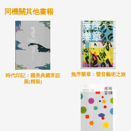
同機關其他書籍
無序樂章：聲音藝術之旅
時代印記：國美典藏常設
展(精裝)