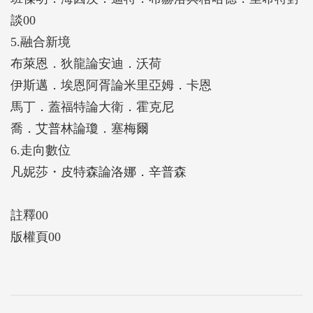
談00
5.融合新境
布萊恩．狄龍論安迪．沃荷
伊斯邁．埃恩阿胥論米里亞姆．卡恩
馬丁．蓋福特論大衛．霍克尼
喬．艾普林論瓊．塞梅爾
6.走向數位
凡妮莎・皮特森論洛娜．辛普森
註釋00
版權頁00