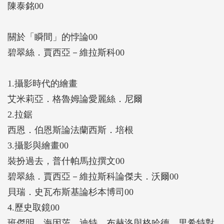
陳泰銘00
關於「瞬間」的悖論00
碧翠絲．賈西亞－維拉斯科00
1.攝影時代的繪畫
艾米莉亞．格魯姆論愛麗絲．尼爾
2.拉鋸
西恩．伯恩斯論法蘭西斯．培根
3.攝影與繪畫00
裝扮過去，普什帕馬拉撰文00
碧翠絲．賈西亞－維拉斯科論傑夫．沃爾00
貝瑞．史瓦布斯基論杉本博司00
4.歷史取鏡00
班傑明．海因茨．迪特．布赫洛與格哈德．里希特對