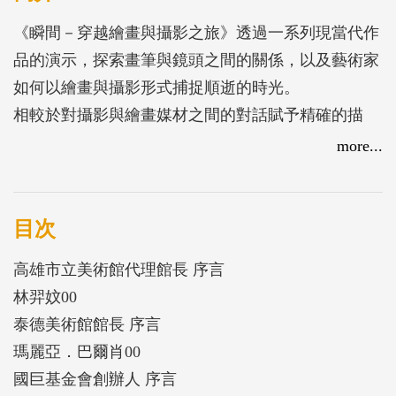
《瞬間－穿越繪畫與攝影之旅》透過一系列現當代作
品的演示，探索畫筆與鏡頭之間的關係，以及藝術家
如何以繪畫與攝影形式捕捉順逝的時光。
相較於對攝影與繪畫媒材之間的對話賦予精確的描
述，本展期望透過人與地的多樣描繪，展開一場開放
more...
式的討論，與觀者一同踏上近代藝術史的旅程。
目次
高雄市立美術館代理館長 序言
林羿妏00
泰德美術館館長 序言
瑪麗亞．巴爾肖00
國巨基金會創辦人 序言