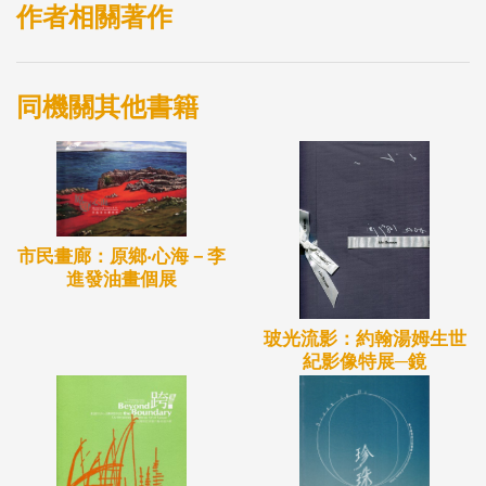
作者相關著作
同機關其他書籍
市民畫廊：原鄉‧心海－李
進發油畫個展
玻光流影：約翰湯姆生世
紀影像特展─鏡