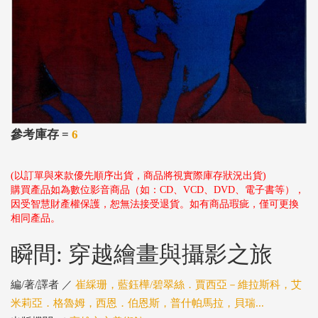
參考庫存 =
6
(以訂單與來款優先順序出貨，商品將視實際庫存狀況出貨)
購買產品如為數位影音商品（如：CD、VCD、DVD、電子書等），
因受智慧財產權保護，恕無法接受退貨。如有商品瑕疵，僅可更換
相同產品。
瞬間: 穿越繪畫與攝影之旅
編/著/譯者 ／
崔綵珊，藍鈺樺/碧翠絲．賈西亞－維拉斯科，艾
米莉亞．格魯姆，西恩．伯恩斯，普什帕馬拉，貝瑞...