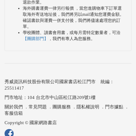
退款作業。
海外購書運費一律另行報價 ，當您進購物車下訂單選
取海外寄送地址後，我們將另以mail通知您運費金額。
確認書款與運費一併支付後，我們將儘速處理您的訂
單。
學校團體、讀書會用書，或每月需特定數量者，可洽
【團購部門】
，我們有專人為您服務。
秀威資訊科技股份有限公司國家書店松江門市 統編：
25511417
門市地址：104 台北市中山區松江路209號1樓
關於我們
．
常見問題
．
團購服務
．
隱私權說明
．
門市據點
．
客服信箱
Copyright © 國家網路書店