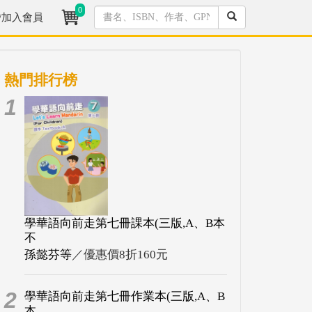
0
/加入會員
熱門排行榜
1
學華語向前走第七冊課本(三版,A、B本
不
孫懿芬等
／優惠價8折160元
2
學華語向前走第七冊作業本(三版,A、B
本