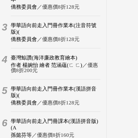
僑務委員會
／優惠價8折128元
3
學華語向前走入門冊作業本(注音符號
版)(
僑務委員會
／優惠價8折128元
4
臺灣鯨讚(海洋廉政教育繪本)
作者 楊婉怡 繪者 范涵蘊(ㄈ ㄈ)
／優惠
價8折200元
5
學華語向前走入門冊作業本(漢語拼音
版)(
僑務委員會
／優惠價8折128元
6
學華語向前走入門冊課本(漢語拼音版)
(A
孫懿芬等
／優惠價8折160元