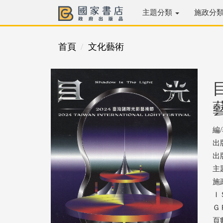
主題分類
施政分
首頁
文化藝術
編
出
出版
主
施
ＩＳ
ＧＰ
頁數