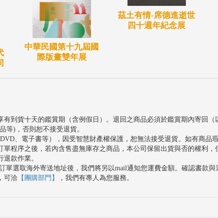
茲土有情-席德進逝世
四十週年紀念展
中華民國第十九屆國
代
際版畫雙年展
同
享有到貨十天的鑑賞期（含例假日）。退回之商品必須於鑑賞期內寄回（
品等)，否則恕不接受退貨。
、DVD、電子書等），因受智慧財產權保護，恕無法接受退貨。如有商品
訂單程序之後，若內含售盡無庫存之商品，本公司保留出貨與否的權利，
行退款作業。
訂單選取海外寄送地址後，我們將另以mail通知您運費金額。確認書款
，可洽
【團購部門】
，我們有專人為您服務。