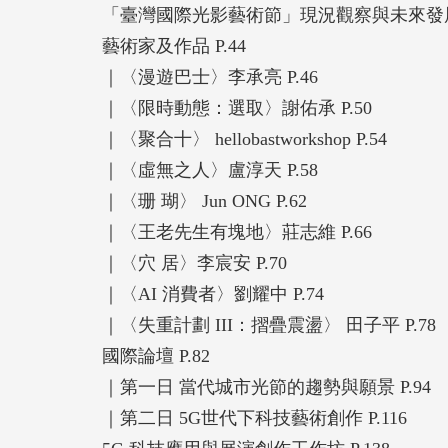
「臺灣國際光影藝術節」現況觀察與未來發展策
藝術家及作品 P.44
｜〈漫遊巴士〉李承亮 P.46
｜〈限時動態：選取〉謝佑承 P.50
｜〈聚合十〉 hellobastworkshop P.54
｜〈虛無之人〉盧淳天 P.58
｜〈珊 瑚〉 Jun ONG P.62
｜〈王老先生有塊地〉莊志維 P.66
｜〈穴 居〉李宸安 P.70
｜〈AI 消費者〉劉耀中 P.74
｜〈失重計劃 III：摺疊震盪〉 田子平 P.78
國際論壇 P.82
｜第一日 當代城市光節的趨勢與願景 P.94
｜第二日 5G世代下科技藝術創作 P.116