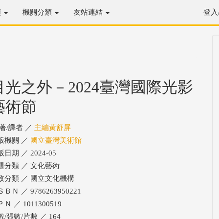
類
機關分類
友站連結
登入
目光之外－2024臺灣國際光影
藝術節
/著/譯者 ／
主編黃舒屏
版機關 ／
國立臺灣美術館
日期 ／ 2024-05
題分類 ／ 文化藝術
政分類 ／ 國立文化機構
ＢＮ ／ 9786263950221
Ｎ ／ 1011300519
/張數/片數 ／ 164