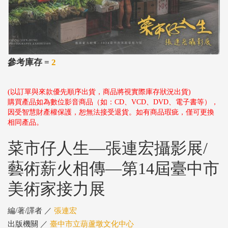
參考庫存 =
2
(以訂單與來款優先順序出貨，商品將視實際庫存狀況出貨)
購買產品如為數位影音商品（如：CD、VCD、DVD、電子書等），
因受智慧財產權保護，恕無法接受退貨。如有商品瑕疵，僅可更換
相同產品。
菜市仔人生—張連宏攝影展/
藝術薪火相傳—第14屆臺中市
美術家接力展
編/著/譯者 ／
張連宏
出版機關 ／
臺中市立葫蘆墩文化中心