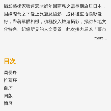
攝影藝術家張連宏老師年因商務之需長期旅居日本，
因緣際會之下愛上旅遊及攝影，退休後重拾攝影愛
好，帶著單眼相機，積極投入旅遊攝影，探訪各地文
化特色、紀錄所見的人文美景，此次接力展以「菜市
仔人生」為主題，將呈現臺灣傳統菜市場的豐富樣
more...
貌，以不同角度捕捉市場中滿滿的人情味，攝影動態
的瞬間之美帶領觀者感受菜市場的魅力!
目次
局長序
推薦序
自序
圖版
簡歷