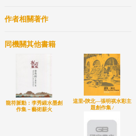
作者相關著作
同機關其他書籍
這里•陝北—張明祺水彩主
龍符脈動：李秀緞水墨創
題創作集 /
作集－藝術薪火