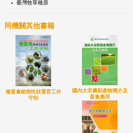
臺灣牧草種原
同機關其他書籍
國內大宗農副產物簡介及
種畜禽耐病性狀選育工作
畜禽應用
守則