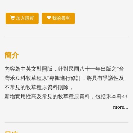
加入購買
我的書單
簡介
內容為中英文對照版，針對民國八十一年出版之"台
灣禾豆科牧草種原"專輯進行修訂，將具有爭議性及
不常見的牧草種原資料刪除，
新增實用性高及常見的牧草種原資料，包括禾本科43
種及豆科40種，共計原色圖片275張，並附植株型態
more...
說明及營養成分含量，
以提供各界人士對臺灣牧草種原有更深一層的認識。