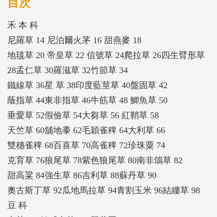
目次
禾 本 科
尼羅草 14 尼泊爾火茅 16 甜燕麥 18
地毯草 20 帝皇草 22 信號草 24爬拉草 26四生臂形草
28孟仁草 30羅滋草 32竹節草 34
鐵線草 36星 草 38印度藍莖草 40盤固草 42
蔭指草 44東非指草 46牛筋草 48 鯽魚草 50
垂愛草 52假儉草 54大芻草 56 紅鞘草 58
天竺草 60舖地黍 62毛穎雀稗 64大利草 66
雙穗雀稗 68百喜草 70高雀稗 72珍珠粟 74
克育草 76狼尾草 78紫色狼尾草 80南非鴿草 82
甜高粱 84強生草 86吉利草 88蘇丹草 90
奧古斯丁草 92瓜地馬拉草 94青割玉米 96結縷草 98
豆 科