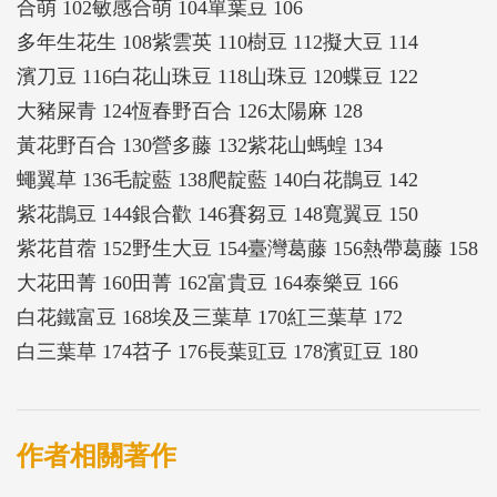
合萌 102敏感合萌 104單葉豆 106
多年生花生 108紫雲英 110樹豆 112擬大豆 114
濱刀豆 116白花山珠豆 118山珠豆 120蝶豆 122
大豬屎青 124恆春野百合 126太陽麻 128
黃花野百合 130營多藤 132紫花山螞蝗 134
蠅翼草 136毛靛藍 138爬靛藍 140白花鵲豆 142
紫花鵲豆 144銀合歡 146賽芻豆 148寬翼豆 150
紫花苜蓿 152野生大豆 154臺灣葛藤 156熱帶葛藤 158
大花田菁 160田菁 162富貴豆 164泰樂豆 166
白花鐵富豆 168埃及三葉草 170紅三葉草 172
白三葉草 174苕子 176長葉豇豆 178濱豇豆 180
作者相關著作