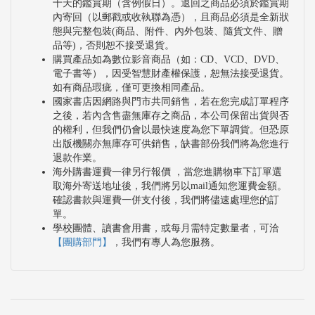
十天的鑑賞期（含例假日）。退回之商品必須於鑑賞期
內寄回（以郵戳或收執聯為憑），且商品必須是全新狀
態與完整包裝(商品、附件、內外包裝、隨貨文件、贈
品等)，否則恕不接受退貨。
購買產品如為數位影音商品（如：CD、VCD、DVD、
電子書等），因受智慧財產權保護，恕無法接受退貨。
如有商品瑕疵，僅可更換相同產品。
國家書店因網路與門市共同銷售，若在您完成訂單程序
之後，若內含售盡無庫存之商品，本公司保留出貨與否
的權利，但我們仍會以最快速度為您下單調貨。但恐原
出版機關亦無庫存可供銷售，缺書部份我們將為您進行
退款作業。
海外購書運費一律另行報價 ，當您進購物車下訂單選
取海外寄送地址後，我們將另以mail通知您運費金額。
確認書款與運費一併支付後，我們將儘速處理您的訂
單。
學校團體、讀書會用書，或每月需特定數量者，可洽
【團購部門】
，我們有專人為您服務。