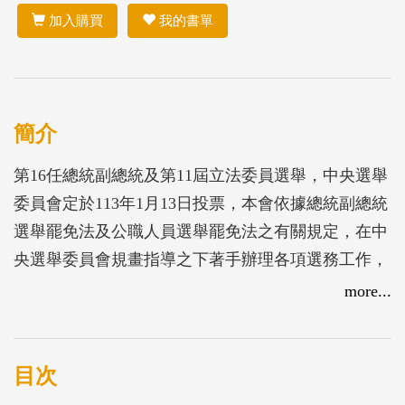
加入購買
我的書單
簡介
第16任總統副總統及第11屆立法委員選舉，中央選舉
委員會定於113年1月13日投票，本會依據總統副總統
選舉罷免法及公職人員選舉罷免法之有關規定，在中
央選舉委員會規畫指導之下著手辦理各項選務工作，
為使選務經驗有所傳承及檢討改進，並提供各機關、
more...
學校、團體以及社會各界人士研究分析之參考，將選
舉各項選務過程資料，予以歸納整理，編輯選務實
錄。
目次
本次選舉，在全體工作人員齊心努力，以審慎、敬業