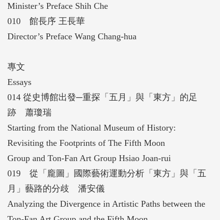
Minister’s Preface Shih Che
010 館長序 王長華
Director’s Preface Wang Chang-hua
專文
Essays
014 從史博館出發─重探「五月」與「東方」的足
跡 蕭瓊瑞
Starting from the National Museum of History:
Revisiting the Footprints of The Fifth Moon
Group and Ton-Fan Art Group Hsiao Joan-rui
019 從「龐圖」國際藝術運動分析「東方」與「五
月」藝路的分歧 潘安儀
Analyzing the Divergence in Artistic Paths between the
Ton-Fan Art Group and the Fifth Moon