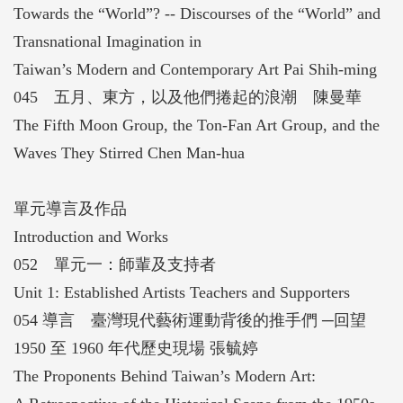
Towards the “World”? -- Discourses of the “World” and
Transnational Imagination in
Taiwan’s Modern and Contemporary Art Pai Shih-ming
045 五月、東方，以及他們捲起的浪潮 陳曼華
The Fifth Moon Group, the Ton-Fan Art Group, and the
Waves They Stirred Chen Man-hua
單元導言及作品
Introduction and Works
052 單元一：師輩及支持者
Unit 1: Established Artists Teachers and Supporters
054 導言 臺灣現代藝術運動背後的推手們 ─回望
1950 至 1960 年代歷史現場 張毓婷
The Proponents Behind Taiwan’s Modern Art: