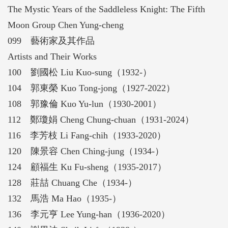
The Mystic Years of the Saddleless Knight: The Fifth
Moon Group Chen Yung-cheng
099 藝術家及其作品
Artists and Their Works
100 劉國松 Liu Kuo-sung（1932-）
104 郭東榮 Kuo Tong-jong（1927-2022）
108 郭豫倫 Kuo Yu-lun（1930-2001）
112 鄭瓊娟 Cheng Chung-chuan（1931-2024）
116 李芳枝 Li Fang-chih（1933-2020）
120 陳景容 Chen Ching-jung（1934-）
124 顧福生 Ku Fu-sheng（1935-2017）
128 莊喆 Chuang Che（1934-）
132 馬浩 Ma Hao（1935-）
136 李元亨 Lee Yung-han（1936-2020）