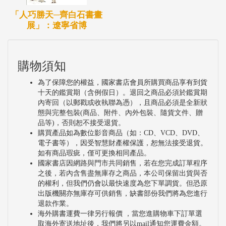
「人巧勝天─齊白石書畫
展」：遼寧省博
購物須知
為了保障您的權益，國家書店會員所購買商品享有到貨
十天的鑑賞期（含例假日）。退回之商品必須於鑑賞期
內寄回（以郵戳或收執聯為憑），且商品必須是全新狀
態與完整包裝(商品、附件、內外包裝、隨貨文件、贈
品等)，否則恕不接受退貨。
購買產品如為數位影音商品（如：CD、VCD、DVD、
電子書等），因受智慧財產權保護，恕無法接受退貨。
如有商品瑕疵，僅可更換相同產品。
國家書店因網路與門市共同銷售，若在您完成訂單程序
之後，若內含售盡無庫存之商品，本公司保留出貨與否
的權利，但我們仍會以最快速度為您下單調貨。但恐原
出版機關亦無庫存可供銷售，缺書部份我們將為您進行
退款作業。
海外購書運費一律另行報價 ，當您進購物車下訂單選
取海外寄送地址後，我們將另以mail通知您運費金額。