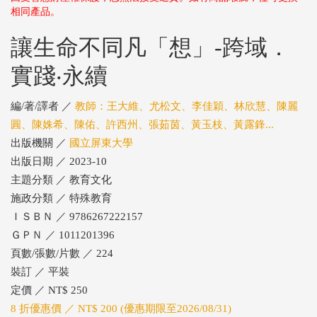
相同產品。
讓生命不同凡「想」-跨域．
實踐‧永續
編/著/譯者 ／
教師：王大維、尤松文、李佳穎、林欣慧、陳麗
圓、陳姝希、陳佑、許西州、張茹茵、黃玉枝、黃露鋒...
出版機關 ／
國立屏東大學
出版日期 ／ 2023-10
主題分類 ／ 教育文化
施政分類 ／ 特殊教育
ＩＳＢＮ ／ 9786267222157
ＧＰＮ ／ 1011201396
頁數/張數/片數 ／ 224
裝訂 ／ 平裝
定價 ／ NT$ 250
8 折優惠價 ／ NT$ 200 (優惠期限至2026/08/31)