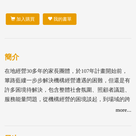
加入購買
我的書單
簡介
在地經營30多年的家長團體，於107年計畫開始前，
篳路藍縷一步步解決機構經營遭遇的困難，但還是有
許多困境待解決，包含整體社會氛圍、照顧者議題、
服務能量問題，從機構經營的困境談起，到場域的跨
域合作，透過科技融入利用AR、VR的開發，讓身心
more...
障礙者快樂學習，另一方面透過心理師、社工、教保
員的協助看見身心障礙者的改變，最後從參與學生的