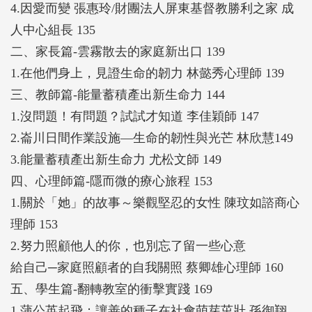
4.因愛而變 張惠玲/財團法人屏東基督教勝利之家 成
人中心組長 135
二、家長篇-雲霧散去的家庭新出口 139
1.在他們身上，見證生命的韌力 林懿秀心理師 139
三、教師篇-能量蓄積產出新生命力 144
1.沒問題！有問題？試試才知道 李佳穎師 147
2.崙川日間作業設施—生命的韌性與光芒 林欣慧149
3.能量蓄積產出新生命力 尤松文師 149
四、心理師篇-隱而微的療心旅程 153
1.關於「她」的故事～樂觀堅忍的女性 陳玟如諮商心
理師 153
2.努力照顧他人的你，也別忘了留一些心意
給自己─家庭照顧者的自我關照 蔡卿雄心理師 160
五、學生篇-翻轉教室的衝擊實踐 169
1.蒲公英起飛：讓善的種子在社會萌芽茁壯 孫御翔