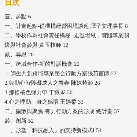
角度，從教室到場域讓視野更加開闊。
目次
壹、起點 6
一、計畫起點-從機構經營困境談起 譚子文理事長 8
二、學校作為社會責任橋樑 -走進場域，實踐專業關
懷與社會參與 黃玉枝師 12
貳、尋思 20
一、跨域合作-新的對話機會 22
1. 師生共創跨域專業整合行動方案張茹茵師 22
2.舞動心智障礙成人之青春 陳姝希師 26
3.那條橘色彈力帶 丁懷岑 30
4.心之悸動、身之感悟 王婷柔 33
二、擴散與聚焦-有力行動方案的形成 總計畫 37
參、創新 52
一、形塑「科技融入」的支持新模式I 54