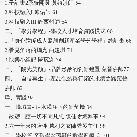
1.子計畫2系統開發 黃鎮淇師 54
2.科技融入I 陳佑師 61
3.科技融入III 許西州師 64
二、「學分學程」-學校人才培育實踐模式 66
1.「身心障礙成人照顧創新產業學分學程」總計畫 66
2.看見角落的燭光 白婕琪 71
3.快樂小組記 闕琬洳 74
三、「陽光笑顏」-品牌形象的創新建置 葉晉嘉師77
四、「自信再生」-產品包裝與行銷的永續之路葉晉
嘉師 82
肆、實踐 92
一、場域篇- 活水灌注下的新契機 94
1.改變—讓一切不同凡想 陳佳雯總幹事 94
2.六十年來的陪伴 勝利之家陳秀琴主任 98
二、學校篇-突破學習藩籬的教學新模式 101