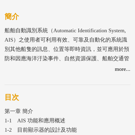
簡介
船舶自動識別系統（Automatic Identification System,
AIS）之使用者可利用有效、可靠及自動化的系統識
別其他船隻的訊息、位置等即時資訊，並可應用於預
防和因應海洋汙染事件、自然資源保護、船舶交通管
理、海事安全和執法等。本書對AIS 訊息的船載顯示
more...
技術和人因面向進行了嚴謹的說明，可供讀者了解
AIS 與其規範；第一章說明船舶上AIS 開發初期階段
使用的科技、航空等其他領域的系統及研究船舶運作
目次
狀況的數據資料；第二章介紹使用AIS 的船舶類型及
第一章 簡介
其操作參數的評估；第三章介紹船舶自動識別系統和
1-1 AIS 功能和應用概述
船載顯示器的使用經驗；第四章將詳細介紹用於開發
1-2 目前顯示器的設計及功能
AIS 顯示器的需求分析過程；第五章介紹操作AIS 船