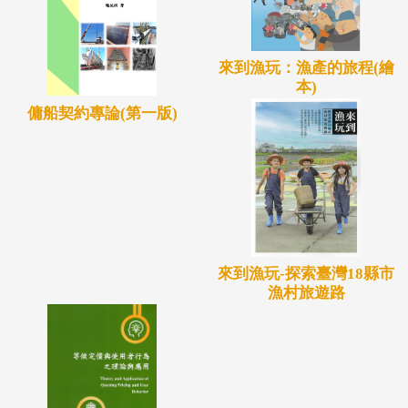
來到漁玩：漁產的旅程(繪
本)
傭船契約專論(第一版)
來到漁玩-探索臺灣18縣市
漁村旅遊路