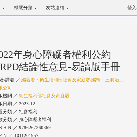
類
機關分類
友站連結
登入
2022年身心障礙者權利公約
CRPD結論性意見-易讀版手冊
/著/譯者 ／
編著者：衛生福利部社會及家庭署/編輯：三明治工
限公司
版機關 ／
衛生福利部社會及家庭署
日期 ／ 2023-12
題分類 ／ 社會福利
政分類 ／ 身心障礙者福利
ＢＮ ／ 9786267260869
Ｎ ／ 1011201957