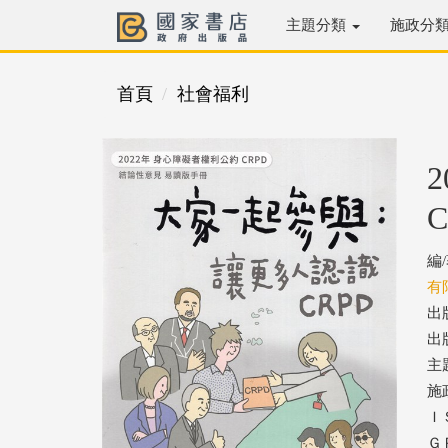
主題分類
施政分
首頁
社會福利
編
有
出
出版
主
施
ＩＳ
ＧＰ