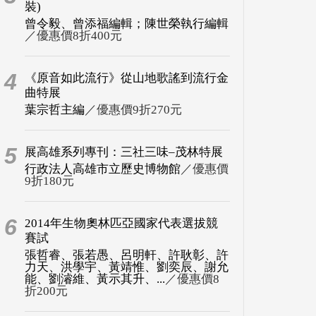
裝)
曾令毅、曾添福編輯；陳世榮執行編輯
／優惠價8折400元
4
《原音如此流行》從山地歌謠到流行金
曲特展
葉宗哲主編
／優惠價9折270元
5
展高雄系列專刊：三社三味–茂林特展
行政法人高雄市立歷史博物館
／優惠價
9折180元
6
2014年生物奧林匹亞國家代表選拔競
賽試
張哲睿、張若愚、呂明軒、許耿彰、許
力天、洪學宇、黃靖惟、劉奕辰、謝允
能、劉濬維、黃示其升、...
／優惠價8
折200元