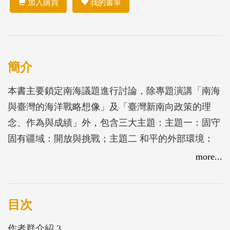
加入購買
我的書單
簡介
本書主要鎖定南海議題進行討論，除專題演講「南海
與臺灣的海洋戰略想像」及「臺灣新南向政策的理
念、作為與成績」外，包含三大主題：主題一：固守
固有疆域：開放與挑戰；主題二 和平的外部環境：
各國在南海的立場與態度；主題三 國際合作：非關
more...
主權的低敏感領域跨國多元合作。
目次
作者群介紹 3