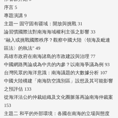
序言 5
專題演講 9
主題一 固守固有疆域：開放與挑戰 31
論習慣國際法對南海海域權利主張之影響 33
"融入或挑戰國際秩序？觀察中國大陸〈領海及毗連
區法〉的執法" 49
高雄市政府在南海諸島的市政建設與治理 77
中國網路輿論成為中共的內參？以南海爭議為例 93
台灣民眾的海洋意識：南海議題的大數據分析 107
中國大陸構建「南海防空識別區」設想及其可能影響
之預評估 133
從海洋法公約仲裁組織及文化圈脈落再論南海仲裁案
153
主題二 和平的外部環境：各國在南海的立場與態度