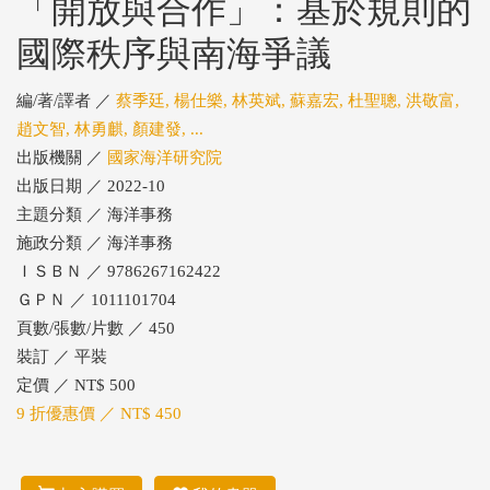
「開放與合作」：基於規則的
國際秩序與南海爭議
編/著/譯者 ／
蔡季廷, 楊仕樂, 林英斌, 蘇嘉宏, 杜聖聰, 洪敬富,
趙文智, 林勇麒, 顏建發, ...
出版機關 ／
國家海洋研究院
出版日期 ／ 2022-10
主題分類 ／ 海洋事務
施政分類 ／ 海洋事務
ＩＳＢＮ ／ 9786267162422
ＧＰＮ ／ 1011101704
頁數/張數/片數 ／ 450
裝訂 ／ 平裝
定價 ／ NT$ 500
9 折優惠價 ／ NT$ 450