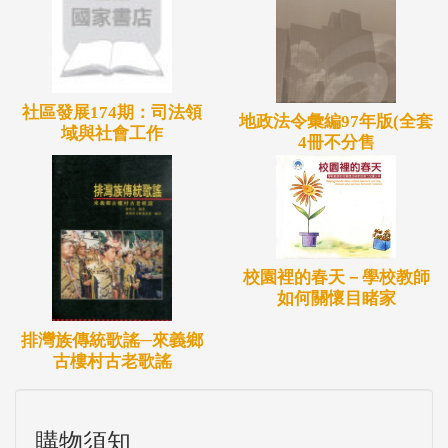
社區發展174期：司法領
地政法令彙編97年版(全套
域與社會工作
4冊不分售
校園裡的春天－學校教師
如何關懷目睹家
排灣族傳統歌謠─來義鄉
古樓村古老歌謠
購物須知