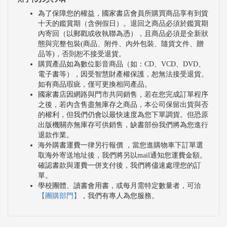
為了保障您的權益，國家書店會員所購買商品享有到貨
十天的鑑賞期（含例假日）。退回之商品必須於鑑賞期
內寄回（以郵戳或收執聯為憑），且商品必須是全新狀
態與完整包裝(商品、附件、內外包裝、隨貨文件、贈
品等)，否則恕不接受退貨。
購買產品如為數位影音商品（如：CD、VCD、DVD、
電子書等），因受智慧財產權保護，恕無法接受退貨。
如有商品瑕疵，僅可更換相同產品。
國家書店因網路與門市共同銷售，若在您完成訂單程序
之後，若內含售盡無庫存之商品，本公司保留出貨與否
的權利，但我們仍會以最快速度為您下單調貨。但恐原
出版機關亦無庫存可供銷售，缺書部份我們將為您進行
退款作業。
海外購書運費一律另行報價 ，當您進購物車下訂單選
取海外寄送地址後，我們將另以mail通知您運費金額。
確認書款與運費一併支付後，我們將儘速處理您的訂
單。
學校團體、讀書會用書，或每月需特定數量者，可洽
【團購部門】
，我們有專人為您服務。