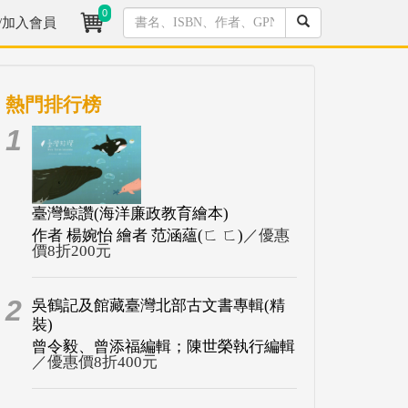
0
/加入會員
熱門排行榜
1
臺灣鯨讚(海洋廉政教育繪本)
作者 楊婉怡 繪者 范涵蘊(ㄈ ㄈ)
／優惠
價8折200元
2
吳鶴記及館藏臺灣北部古文書專輯(精
裝)
曾令毅、曾添福編輯；陳世榮執行編輯
／優惠價8折400元