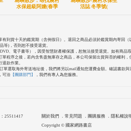
生
島嶼散步：尋找農村
島嶼散步-農村水保生
水保超級阿嬤(春季
活誌 冬季號(
享有到貨十天的鑑賞期（含例假日）。退回之商品必須於鑑賞期內寄回（
品等)，否則恕不接受退貨。
、DVD、電子書等），因受智慧財產權保護，恕無法接受退貨。如有商品
訂單程序之後，若內含售盡無庫存之商品，本公司保留出貨與否的權利，
行退款作業。
訂單選取海外寄送地址後，我們將另以mail通知您運費金額。確認書款
，可洽
【團購部門】
，我們有專人為您服務。
511417
關於我們
．
常見問題
．
團購服務
．
隱私權說
Copyright © 國家網路書店