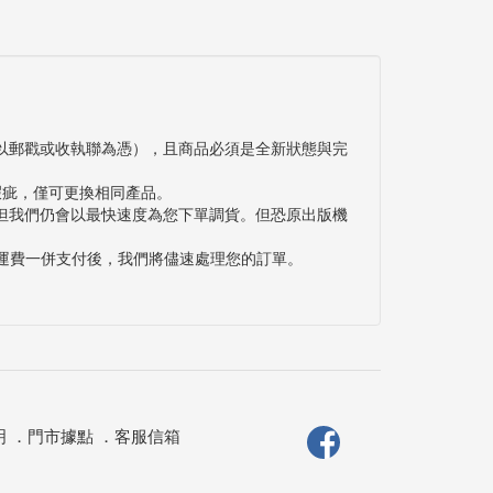
以郵戳或收執聯為憑），且商品必須是全新狀態與完
瑕疵，僅可更換相同產品。
但我們仍會以最快速度為您下單調貨。但恐原出版機
與運費一併支付後，我們將儘速處理您的訂單。
明
．
門市據點
．
客服信箱