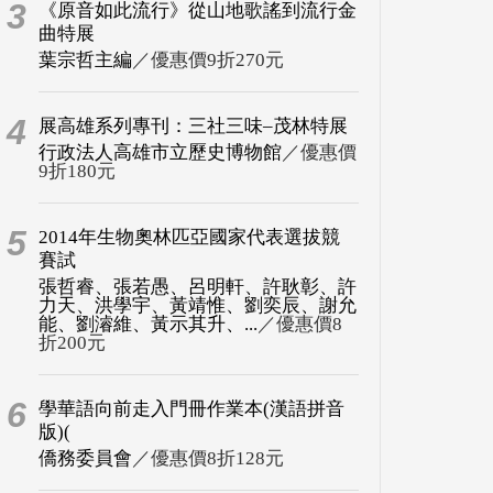
3
《原音如此流行》從山地歌謠到流行金
曲特展
葉宗哲主編
／優惠價9折270元
4
展高雄系列專刊：三社三味–茂林特展
行政法人高雄市立歷史博物館
／優惠價
9折180元
5
2014年生物奧林匹亞國家代表選拔競
賽試
張哲睿、張若愚、呂明軒、許耿彰、許
力天、洪學宇、黃靖惟、劉奕辰、謝允
能、劉濬維、黃示其升、...
／優惠價8
折200元
6
學華語向前走入門冊作業本(漢語拼音
版)(
僑務委員會
／優惠價8折128元