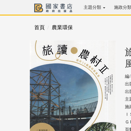
主題分類
施政分
首頁
農業環保
編
出
出版
主
施
ＩＳ
ＧＰ
頁數