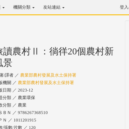
類
機關分類
友站連結
登入
旅讀農村Ⅱ：徜徉20個農村新
風景
/著/譯者 ／
農業部農村發展及水土保持署
版機關 ／
農業部農村發展及水土保持署
日期 ／ 2023-12
題分類 ／ 農業環保
政分類 ／ 農業
ＢＮ ／ 9786267368510
Ｎ ／ 1011201915
/張數/片數 ／ 120