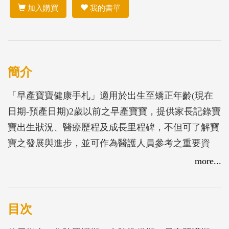
加入購買
我的書單
簡介
「早產寶寶健康手札」適用於出生至矯正年齡(現在
日期-預產日期)2歲以前之早產寶寶，提供家長記錄寶
寶出生狀況、醫療歷程及成長里程碑，不但可了解寶
寶之發展與進步，並可作為醫護人員參考之重要資
訊，強化醫病間之溝通，提供早產兒家庭育兒過程之
more...
重要記錄，引導父母參與、學習與體驗早產兒照顧，
建立家庭支持關懷與守護資源。
目次