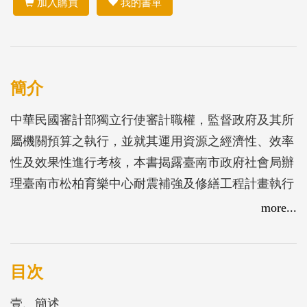
加入購買
我的書單
簡介
中華民國審計部獨立行使審計職權，監督政府及其所
屬機關預算之執行，並就其運用資源之經濟性、效率
性及效果性進行考核，本書揭露臺南市政府社會局辦
理臺南市松柏育樂中心耐震補強及修繕工程計畫執行
未臻周妥，延遲該中心完工啟用期程，未能如期提供
more...
長照等各項社會福利服務等情事，經審計機關促請研
謀改善，臺南市政府已督促社會局檢討改進，並已於
110年6月完成該中心整建，增加日間照顧量能，松柏
目次
學苑於同年10月招生，南區服務中心及長照服務機構
壹、簡述