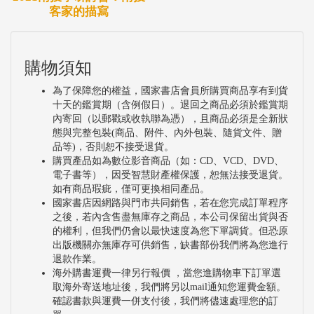
客家的描寫
購物須知
為了保障您的權益，國家書店會員所購買商品享有到貨
十天的鑑賞期（含例假日）。退回之商品必須於鑑賞期
內寄回（以郵戳或收執聯為憑），且商品必須是全新狀
態與完整包裝(商品、附件、內外包裝、隨貨文件、贈
品等)，否則恕不接受退貨。
購買產品如為數位影音商品（如：CD、VCD、DVD、
電子書等），因受智慧財產權保護，恕無法接受退貨。
如有商品瑕疵，僅可更換相同產品。
國家書店因網路與門市共同銷售，若在您完成訂單程序
之後，若內含售盡無庫存之商品，本公司保留出貨與否
的權利，但我們仍會以最快速度為您下單調貨。但恐原
出版機關亦無庫存可供銷售，缺書部份我們將為您進行
退款作業。
海外購書運費一律另行報價 ，當您進購物車下訂單選
取海外寄送地址後，我們將另以mail通知您運費金額。
確認書款與運費一併支付後，我們將儘速處理您的訂