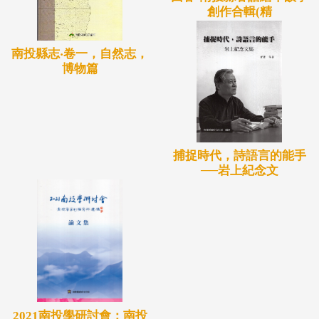
創作合輯(精
南投縣志‧卷一，自然志，
博物篇
捕捉時代，詩語言的能手
──岩上紀念文
2021南投學研討會：南投