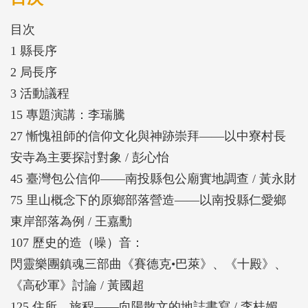
研究…等主題，研究題目與論述觀點皆精彩有味，值
目次
得大家仔細研讀。
1 縣長序
2 局長序
3 活動議程
15 專題演講：李瑞騰
27 慚愧祖師的信仰文化與神跡崇拜——以中寮村長
安寺為主要探討對象 / 彭心怡
45 臺灣包公信仰——南投縣包公廟實地調查 / 黃永財
75 里山概念下的原鄉部落營造——以南投縣仁愛鄉
東岸部落為例 / 王嘉勳
107 歷史的造（噪）音：
閃靈樂團鎮魂三部曲《賽德克•巴萊》、《十殿》、
《高砂軍》討論 / 黃國超
125 住所．旅程——向陽散文的地誌書寫 / 李桂媚