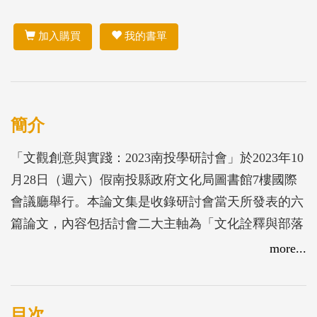
加入購買
我的書單
簡介
「文觀創意與實踐：2023南投學研討會」於2023年10
月28日（週六）假南投縣政府文化局圖書館7樓國際
會議廳舉行。本論文集是收錄研討會當天所發表的六
篇論文，內容包括討會二大主軸為「文化詮釋與部落
營造」及「文學論述與應用」，發表論文包含中寮慚
more...
愧祖師的信仰文化、南投包公廟實地調查、仁愛鄉部
落營造、重金屬音樂與南投歷史的連結、本縣作家散
文地誌書寫、桌遊轉譯南投歷史、客家文化路徑建構
目次