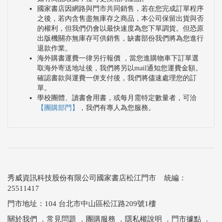
國家書店因網路與門市共同銷售，若在您完成訂單程序
之後，若內含售盡無庫存之商品，本公司保留出貨與否
的權利，但我們仍會以最快速度為您下單調貨。但恐原
出版機關亦無庫存可供銷售，缺書部份我們將為您進行
退款作業。
海外購書運費一律另行報價 ，當您進購物車下訂單選
取海外寄送地址後，我們將另以mail通知您運費金額。
確認書款與運費一併支付後，我們將儘速處理您的訂
單。
學校團體、讀書會用書，或每月需特定數量者，可洽
【團購部門】
，我們有專人為您服務。
秀威資訊科技股份有限公司國家書店松江門市 統編：
25511417
門市地址：104 台北市中山區松江路209號1樓
關於我們
．
常見問題
．
團購服務
．
隱私權說明
．
門市據點
．