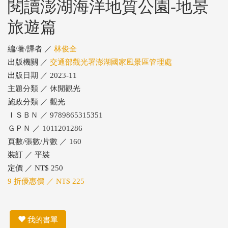
閱讀澎湖海洋地質公園-地景
旅遊篇
編/著/譯者 ／
林俊全
出版機關 ／
交通部觀光署澎湖國家風景區管理處
出版日期 ／ 2023-11
主題分類 ／ 休閒觀光
施政分類 ／ 觀光
ＩＳＢＮ ／ 9789865315351
ＧＰＮ ／ 1011201286
頁數/張數/片數 ／ 160
裝訂 ／ 平裝
定價 ／ NT$ 250
9 折優惠價 ／ NT$ 225
我的書單