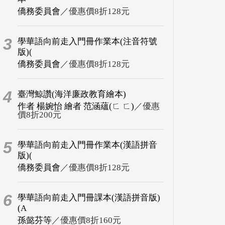
僑務委員會
／優惠價8折128元
3
學華語向前走入門冊作業本(注音符號
版)(
僑務委員會
／優惠價8折128元
4
臺灣鯨讚(海洋廉政教育繪本)
作者 楊婉怡 繪者 范涵蘊(ㄈ ㄈ)
／優惠
價8折200元
5
學華語向前走入門冊作業本(漢語拼音
版)(
僑務委員會
／優惠價8折128元
6
學華語向前走入門冊課本(漢語拼音版)
(A
孫懿芬等
／優惠價8折160元