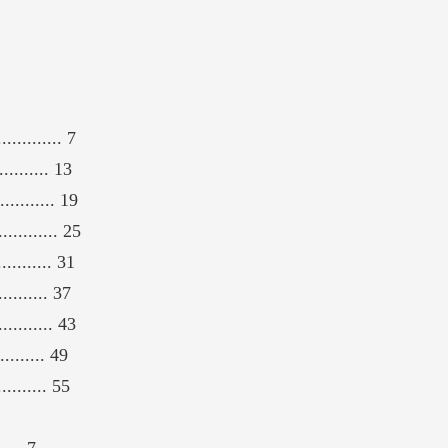
........... 7
......... 13
........... 19
.......... 25
.......... 31
....... 37
.......... 43
........ 49
........ 55
.... 7