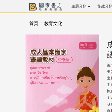
主題分類
施政分
首頁
教育文化
編
出
出版
主
施
ＩＳ
ＧＰ
頁