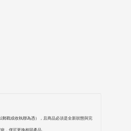
以郵戳或收執聯為憑），且商品必須是全新狀態與完
瑕疵，僅可更換相同產品。