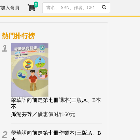
0
/加入會員
熱門排行榜
1
學華語向前走第七冊課本(三版,A、B本
不
孫懿芬等
／優惠價8折160元
2
學華語向前走第七冊作業本(三版,A、B
本