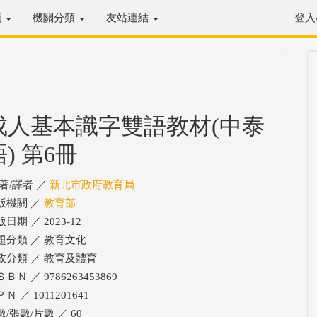
類
機關分類
友站連結
登入
成人基本識字雙語教材(中泰
語) 第6冊
/著/譯者 ／
新北市政府教育局
版機關 ／
教育部
日期 ／ 2023-12
題分類 ／ 教育文化
政分類 ／ 教育及體育
ＢＮ ／ 9786263453869
Ｎ ／ 1011201641
數/張數/片數 ／ 60