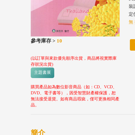
裝
定價
無 
參考庫存 >
10
(以訂單與來款優先順序出貨，商品將視實際庫
存狀況出貨)
主題書展
購買產品如為數位影音商品（如：CD、VCD、
DVD、電子書等），因受智慧財產權保護，恕
無法接受退貨。如有商品瑕疵，僅可更換相同產
品。
簡介