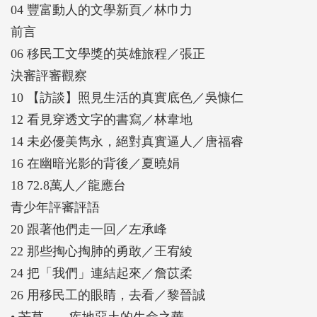
04 豐富動人的文學新頁／林巾力
本書除收錄決審評審觀察和青少年評審評語，並依作
前言
品主題和內容，分為四個單元，分別是：「芒草——
06 移民工文學獎的英雄旅程／張正
疾地惡土的生命之華」、「藺草——細密織就的命運
決審評審觀察
之網」、「萱草——愛怨糾纏的母子親緣」、「莞草
10 【訪談】照見生活的真實底色／吳慷仁
——頑強蟄伏的自我追尋」。
12 看見穿透文字的書寫／林韋地
14 未必優美雋永，絕對真實逼人／唐福睿
16 在幽暗光影的背後／夏曉娟
18 72.8萬人／龍應台
青少年評審評語
20 跟著他們走一回／左承峰
22 那些掏心掏肺的勇敢／王宥綾
24 把「我們」連結起來／詹苡柔
26 用移民工的眼睛，去看／黎晉誠
• 芒草——疾地惡土的生命之華