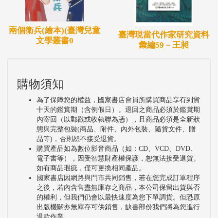
兩個衛兵(繪本)(臺灣兒童
臺灣現當代作家研究資料
文學叢書0
彙編59－王昶
購物須知
為了保障您的權益，國家書店會員所購買商品享有到貨
十天的鑑賞期（含例假日）。退回之商品必須於鑑賞期
內寄回（以郵戳或收執聯為憑），且商品必須是全新狀
態與完整包裝(商品、附件、內外包裝、隨貨文件、贈
品等)，否則恕不接受退貨。
購買產品如為數位影音商品（如：CD、VCD、DVD、
電子書等），因受智慧財產權保護，恕無法接受退貨。
如有商品瑕疵，僅可更換相同產品。
國家書店因網路與門市共同銷售，若在您完成訂單程序
之後，若內含售盡無庫存之商品，本公司保留出貨與否
的權利，但我們仍會以最快速度為您下單調貨。但恐原
出版機關亦無庫存可供銷售，缺書部份我們將為您進行
退款作業。