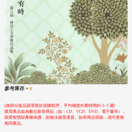
參考庫存 =
0
(政府出版品因受限於採購程序，平均補貨作業時間約 2~3 週)
購買產品如為數位影音商品（如：CD、VCD、DVD、電子書等），
因受智慧財產權保護，恕無法接受退貨。如有商品瑕疵，僅可更換
相同產品。