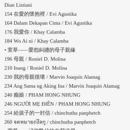
Dian Listiani
154 在愛的懷抱裡 / Evi Agustika
164 Dalam Dekapan Cinta / Evi Agustika
176 我愛你 / Khay Calamba
184 Wo Ai ni / Khay Calamba
• 萱草——愛怨糾纏的母子親緣
196 母親 / Roniel D. Molina
210 Inang / Roniel D. Molina
230 我的母親很壞 / Marvin Joaquin Alamag
234 Ang Sama ng Aking Ina / Marvin Joaquin Alamag
240 癲娘 / PHAM HONG NHUNG
246 NGƯỜI MẸ ĐIÊN / PHAM HONG NHUNG
254 給孩子的一封信 / chinchutha panphetch
260 จดหมายถงึลกู / chinchutha panphetch