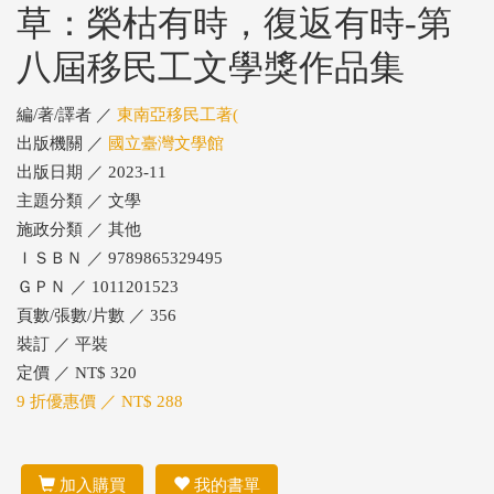
草：榮枯有時，復返有時-第
八屆移民工文學獎作品集
編/著/譯者 ／
東南亞移民工著(
出版機關 ／
國立臺灣文學館
出版日期 ／ 2023-11
主題分類 ／ 文學
施政分類 ／ 其他
ＩＳＢＮ ／ 9789865329495
ＧＰＮ ／ 1011201523
頁數/張數/片數 ／ 356
裝訂 ／ 平裝
定價 ／ NT$ 320
9 折優惠價 ／ NT$ 288
加入購買
我的書單