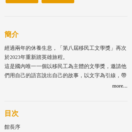
簡介
經過兩年的休養生息，「第八屆移民工文學獎」再次
於2023年重新踏英雄旅程。
這是國內唯一一個以移民工為主體的文學獎，邀請他
們用自己的語言說出自己的故事，以文字為引線，帶
領臺灣本地讀者進入其生命經驗與內心世界，開啟對
more...
話、交流與彼此理解的契機。
今年參賽作品總計195件，雖然數量較少，但這些以
生命、青春、親情乃至愛情為代價所打磨出來的作
目次
品，字字句句都折射出作者們奮力與命運拚搏的艱辛
館長序
歷程，映現其真實的生活底色與人生旅程。