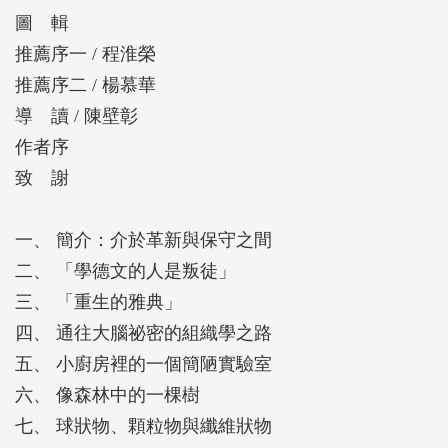
基」，往往只是細胞構造「高基氏體」的代名詞，又
圖 輯
或是聯想到他的「敗者」形象：他在諾貝爾獎頒獎典
推薦序一 / 程淮榮
禮上，是如何脫節地堅決反對拉蒙．卡哈爾的神經元
推薦序二 / 楊慕華
理論……
導 讀 / 陳壁彰
作者序
為能讓這位沉寂百年的科學巨擘得到應有的認可，本
致 謝
書作者以其神經科學與科學史的專業，透過豐富、詳
實的文獻資料建構出高基的時代背景與其生平，並鉅
一、 簡介：介於革新與保守之間
細靡遺地呈現高基在神經科學、細胞生物學、傳染病
二、 「學德文的人是叛徒」
學等科學領域的研究歷程，讀者將能看到一位堅定的
三、 「重生的雅典」
實證主義科學家窮其一生投入科學研究的學者風範，
四、 通往大腦祕密的組織學之路
並深刻地感受到他的科學貢獻之偉大！
五、 小廚房裡的一個簡陋實驗室
六、 像森林中的一棵樹
七、 球狀物、顆粒物與纖維狀物