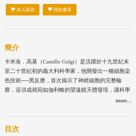
加入購買
我的書單
簡介
卡米洛．高基（Camillo Golgi）是活躍於十九世紀末
至二十世紀初的義大利科學家，他開發出一種細胞染
色技術──黑反應，首次揭示了神經細胞的完整輪
廓，這項成就宛如伽利略的望遠鏡天體發現，讓科學
家終於得以解析如同宇宙般神祕的大腦之結構，奠定
more...
了現代神經科學的基礎，並使他與西班牙科學家拉
蒙．卡哈爾（Ramón y Cajal）共同獲得了1906年的諾
貝爾生理醫學獎。然而，今日大多數人印象中的「高
目次