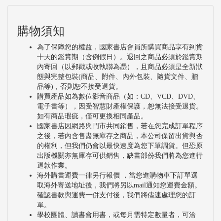
購物須知
為了保障您的權益，國家書店會員所購買商品享有到貨
十天的鑑賞期（含例假日）。退回之商品必須於鑑賞期
內寄回（以郵戳或收執聯為憑），且商品必須是全新狀
態與完整包裝(商品、附件、內外包裝、隨貨文件、贈
品等)，否則恕不接受退貨。
購買產品如為數位影音商品（如：CD、VCD、DVD、
電子書等），因受智慧財產權保護，恕無法接受退貨。
如有商品瑕疵，僅可更換相同產品。
國家書店因網路與門市共同銷售，若在您完成訂單程序
之後，若內含售盡無庫存之商品，本公司保留出貨與否
的權利，但我們仍會以最快速度為您下單調貨。但恐原
出版機關亦無庫存可供銷售，缺書部份我們將為您進行
退款作業。
海外購書運費一律另行報價 ，當您進購物車下訂單選
取海外寄送地址後，我們將另以mail通知您運費金額。
確認書款與運費一併支付後，我們將儘速處理您的訂
單。
學校團體、讀書會用書，或每月需特定數量者，可洽