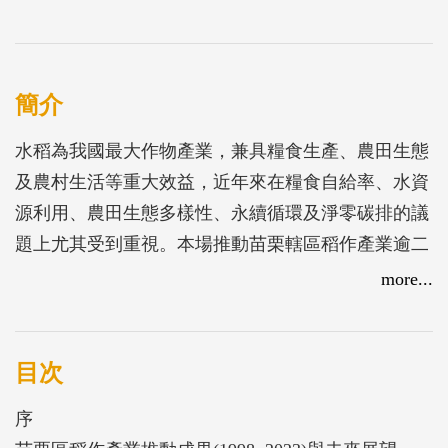
簡介
水稻為我國最大作物產業，兼具糧食生產、農田生態
及農村生活等重大效益，近年來在糧食自給率、水資
源利用、農田生態多樣性、永續循環及淨零碳排的議
題上尤其受到重視。本場推動苗栗轄區稻作產業逾二
十餘年，時值研究人員業務銜接之際，特別出版
more...
「2023年水稻藝術及米食文化論壇」專刊，藉此回顧
相關稻作生產管理，稻田生態、水稻藝術及食農教育
等執行成果，也期望相關經驗能有助於提升國內稻作
目次
產業的附加價值。
序