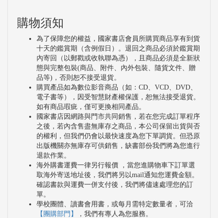
購物須知
為了保障您的權益，國家書店會員所購買商品享有到貨
十天的鑑賞期（含例假日）。退回之商品必須於鑑賞期
內寄回（以郵戳或收執聯為憑），且商品必須是全新狀
態與完整包裝(商品、附件、內外包裝、隨貨文件、贈
品等)，否則恕不接受退貨。
購買產品如為數位影音商品（如：CD、VCD、DVD、
電子書等），因受智慧財產權保護，恕無法接受退貨。
如有商品瑕疵，僅可更換相同產品。
國家書店因網路與門市共同銷售，若在您完成訂單程序
之後，若內含售盡無庫存之商品，本公司保留出貨與否
的權利，但我們仍會以最快速度為您下單調貨。但恐原
出版機關亦無庫存可供銷售，缺書部份我們將為您進行
退款作業。
海外購書運費一律另行報價 ，當您進購物車下訂單選
取海外寄送地址後，我們將另以mail通知您運費金額。
確認書款與運費一併支付後，我們將儘速處理您的訂
單。
學校團體、讀書會用書，或每月需特定數量者，可洽
【團購部門】
，我們有專人為您服務。