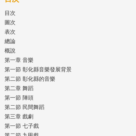
須說明的是我們現在所謂的「舞蹈」概念，很大程度
目次
是受西方舞蹈的觀念影響，傳統漢族的「肢體律
圖次
動」，多保留在陣頭當中。第三章戲劇方面，主要以
表次
戲曲為大宗，「曲」是其中最重要的藝術元素，因此
總論
清中葉後最早在臺灣流行的樂種「南管」，以其音樂
概說
為主的七子戲，便是最早傳入臺灣的劇種，少數南管
第一章 音樂
館閣也會粉墨登場演出子弟戲。
第一節 彰化縣音樂發展背景
第二節 彰化縣的音樂
第二章 舞蹈
第一節 陣頭
第二節 民間舞蹈
第三章 戲劇
第一節 七子戲
第二節 九甲戲