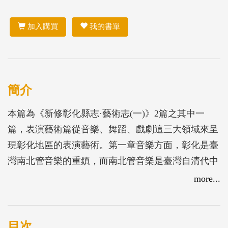
加入購買
我的書單
簡介
本篇為《新修彰化縣志·藝術志(一)》2篇之其中一
篇，表演藝術篇從音樂、舞蹈、戲劇這三大領域來呈
現彰化地區的表演藝術。第一章音樂方面，彰化是臺
灣南北管音樂的重鎮，而南北管音樂是臺灣自清代中
葉到光復期間最流行的樂種，隨著移民傳到臺灣，因
more...
特殊的空間場域，思鄉的能量轉換，積澱出具有臺灣
風味的音樂文化。第二章舞蹈方面，舞蹈是以肢體語
言搭配音樂、服裝、燈光等元素呈現的一門藝術。必
目次