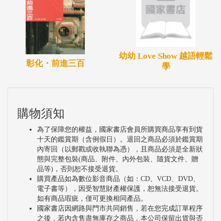
幼幼 Love Show 越語輕鬆
彰化・前進三百
學
購物須知
為了保障您的權益，國家書店會員所購買商品享有到貨
十天的鑑賞期（含例假日）。退回之商品必須於鑑賞期
內寄回（以郵戳或收執聯為憑），且商品必須是全新狀
態與完整包裝(商品、附件、內外包裝、隨貨文件、贈
品等)，否則恕不接受退貨。
購買產品如為數位影音商品（如：CD、VCD、DVD、
電子書等），因受智慧財產權保護，恕無法接受退貨。
如有商品瑕疵，僅可更換相同產品。
國家書店因網路與門市共同銷售，若在您完成訂單程序
之後，若內含售盡無庫存之商品，本公司保留出貨與否