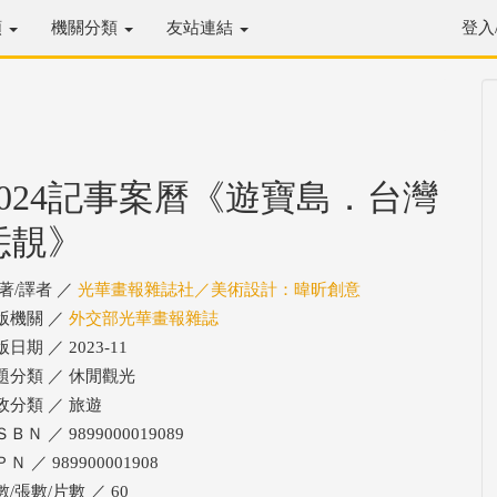
類
機關分類
友站連結
登入
2024記事案曆《遊寶島．台灣
恁靚》
/著/譯者 ／
光華畫報雜誌社／美術設計：暐昕創意
版機關 ／
外交部光華畫報雜誌
日期 ／ 2023-11
題分類 ／ 休閒觀光
政分類 ／ 旅遊
ＢＮ ／ 9899000019089
Ｎ ／ 989900001908
數/張數/片數 ／ 60