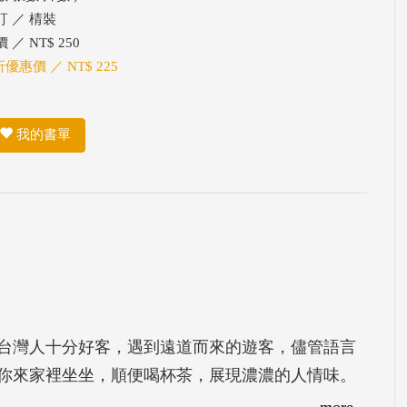
訂 ／ 棈裝
 ／ NT$ 250
折優惠價 ／ NT$ 225
我的書單
灣人十分好客，遇到遠道而來的遊客，儘管語言
你來家裡坐坐，順便喝杯茶，展現濃濃的人情味。
。台灣人的友善好客、公民素質，寶島的美麗風
more...