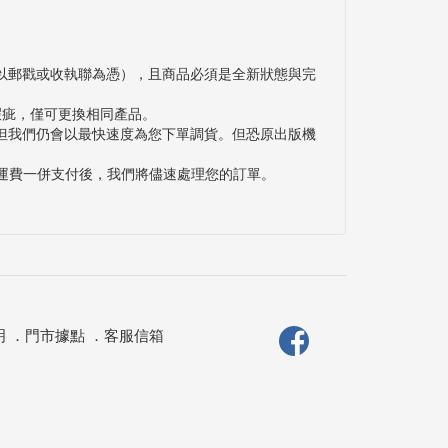
以郵戳或收執聯為憑），且商品必須是全新狀態與完
瑕疵，僅可更換相同產品。
但我們仍會以最快速度為您下單調貨。但恐原出版機
與運費一併支付後，我們將儘速處理您的訂單。
明
．
門市據點
．
客服信箱