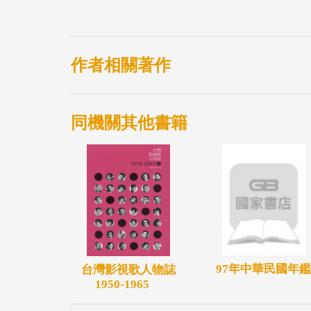
光、環境品質、安居指數及生活便利，讓國
際旅人盡情探索。
另外，別忘了台灣自然珍貴的地理環境，三分
作者相關著作
寒、溫、亞熱帶及熱帶等絕美景觀。來一趟
林溪海，和各地精彩的文化節慶搬演，並且
同機關其他書籍
人氣餐飲，以及令人垂涎、從產地到餐桌生猛
這個友善的國家！「遊寶島•台灣恁靚」來
97年中華民國年鑑
台灣影視歌人物誌
1950-1965