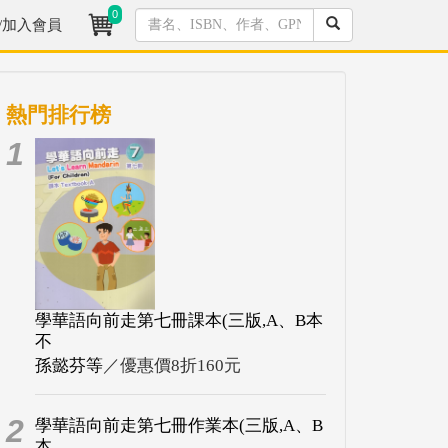
0
/加入會員
熱門排行榜
1
學華語向前走第七冊課本(三版,A、B本
不
孫懿芬等
／優惠價8折160元
2
學華語向前走第七冊作業本(三版,A、B
本