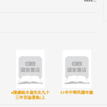
際人士留下深刻印象，有彷彿在家的安心，值得國
之二的蔥鬱森林覆蓋全島，3.6 萬平方公里涵蓋了
台灣，在季節轉換中，你可以欣賞到千變萬化的山
享受深具地方特色、從星級飯店到街頭巷尾都有的
新鮮的精緻美食。2024，我們熱情邀請您來一趟
坐喔！
●陳總統水扁先生九十
91年中華民國年鑑
三年言論選集(上