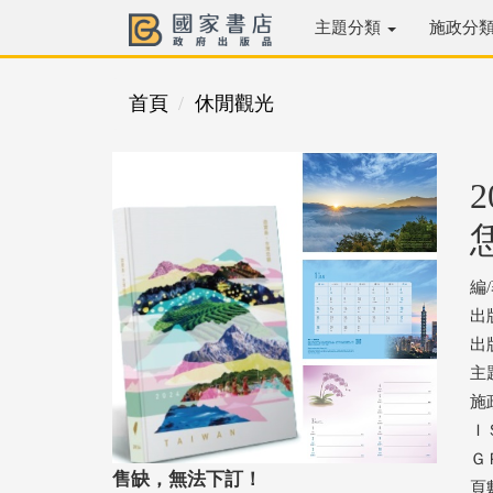
主題分類
施政分
首頁
休閒觀光
編
出
出版
主
施
ＩＳ
ＧＰ
售缺，無法下訂！
頁