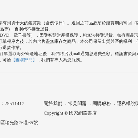
享有到貨十天的鑑賞期（含例假日）。退回之商品必須於鑑賞期內寄回（
品等)，否則恕不接受退貨。
、DVD、電子書等），因受智慧財產權保護，恕無法接受退貨。如有商品
訂單程序之後，若內含售盡無庫存之商品，本公司保留出貨與否的權利，
行退款作業。
訂單選取海外寄送地址後，我們將另以mail通知您運費金額。確認書款
，可洽
【團購部門】
，我們有專人為您服務。
511417
關於我們
．
常見問題
．
團購服務
．
隱私權說
Copyright © 國家網路書店
區瑞光路76巷65號