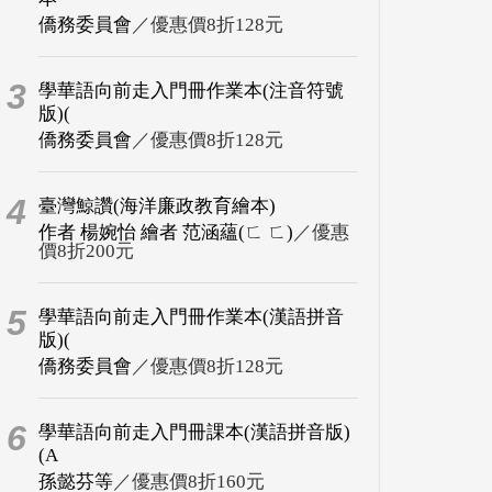
僑務委員會
／優惠價8折128元
3
學華語向前走入門冊作業本(注音符號
版)(
僑務委員會
／優惠價8折128元
4
臺灣鯨讚(海洋廉政教育繪本)
作者 楊婉怡 繪者 范涵蘊(ㄈ ㄈ)
／優惠
價8折200元
5
學華語向前走入門冊作業本(漢語拼音
版)(
僑務委員會
／優惠價8折128元
6
學華語向前走入門冊課本(漢語拼音版)
(A
孫懿芬等
／優惠價8折160元