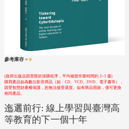
參考庫存 =
0
(政府出版品因受限於採購程序，平均補貨作業時間約 2~3 週)
購買產品如為數位影音商品（如：CD、VCD、DVD、電子書等），
因受智慧財產權保護，恕無法接受退貨。如有商品瑕疵，僅可更換
相同產品。
迤邐前行: 線上學習與臺灣高
等教育的下一個十年