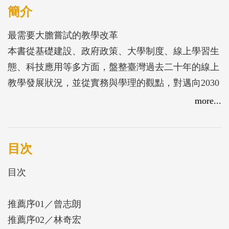
簡介
最需要大膽嘗試的教學改革
本書從基礎建設、政府政策、大學制度、線上學習生
態、科技應用等多方面，盤整臺灣過去二十年的線上
教學發展狀況，並從實務與學理的觀點，對邁向2030
年的臺灣高等教育線上學習提出具體建議，希望拋磚
more...
引玉，激起關注、討論或辯論，讓更多人了解線上學
習的發展歷史、現況及前景，不僅適合教育工作者、
政策制定者和學者閱讀，也適合所有關心臺灣教育發
目次
展的人士。
目次
本書兼顧實務與學理，從了解過去、整理現狀到期望
推薦序01／曾志朗
未來；從檢討政府法規、建議學校政策到指導課程經
推薦序02／林奇宏
營，牽涉的層面相當廣泛。——曾志朗／中研院院