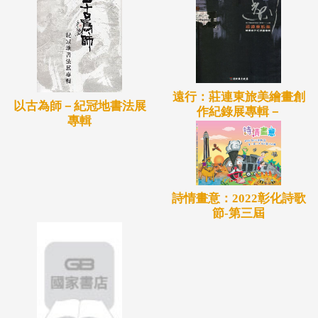
遠行：莊連東旅美繪畫創
以古為師－紀冠地書法展
作紀錄展專輯－
專輯
詩情畫意：2022彰化詩歌
節-第三屆