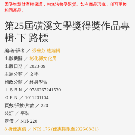
因受智慧財產權保護，恕無法接受退貨。如有商品瑕疵，僅可更換
相同產品。
第25屆磺溪文學獎得獎作品專
輯‧下 路標
編/著/譯者 ／
張雀芬 總編輯
出版機關 ／
彰化縣文化局
出版日期 ／ 2023-09
主題分類 ／ 文學
施政分類 ／ 終身學習
ＩＳＢＮ ／ 9786267241530
ＧＰＮ ／ 1011201104
頁數/張數/片數 ／ 220
裝訂 ／ 平裝
定價 ／ NT$ 220
8 折優惠價 ／ NT$ 176 (優惠期限至2026/08/31)