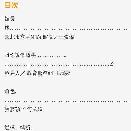
多樣作品之引導、啟發，學習不同思考之路徑，呈現
目次
多元面貌的詮釋。透過參觀展覽，帶領觀眾從被動的
館長
視覺賞析，擴大到身體及感知層面的參與，成為主動
序………………………………………………………………
發掘世界的探索者，並且累積視覺識讀和概念思辨能
臺北市立美術館 館長／王俊傑
力 。期許《跟你說個故事》中的每一個發現，都能
成為生命中難以忘懷的一段故事。
跟你說個故事…….………..
…………………………………………………….9
策展人／ 教育服務組 王瑋婷
角色.
…………………………………………………………………
張嘉穎／ 何孟娟
選擇、轉折.