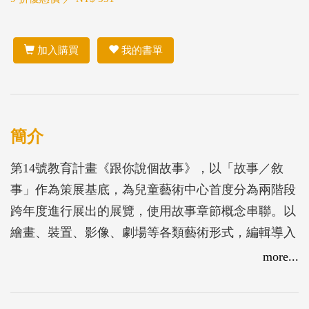
加入購買
我的書單
簡介
第14號教育計畫《跟你說個故事》，以「故事／敘
事」作為策展基底，為兒童藝術中心首度分為兩階段
跨年度進行展出的展覽，使用故事章節概念串聯。以
繪畫、裝置、影像、劇場等各類藝術形式，編輯導入
個人經驗，參觀者可自行選擇觀看作品的起點，透過
more...
體驗–扮演–選擇的過程，召喚對於物件、遊戲、扮裝
的想像力，進而換位思考多元面向之可能。希冀透過