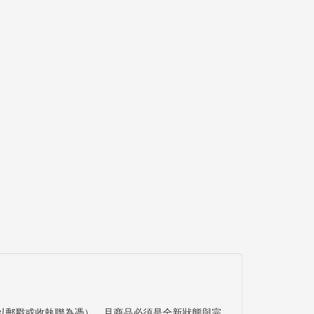
以郵戳或收執聯為憑），且商品必須是全新狀態與完