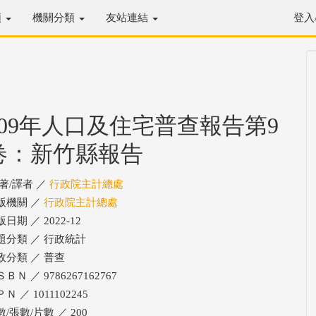
類
機關分類
友站連結
登入
109年人口及住宅普查報告第9
卷：新竹縣報告
/著/譯者 ／
行政院主計總處
版機關 ／
行政院主計總處
日期 ／ 2022-12
題分類 ／ 行政統計
政分類 ／ 普查
ＢＮ ／ 9786267162767
Ｎ ／ 1011102245
/張數/片數 ／ 200