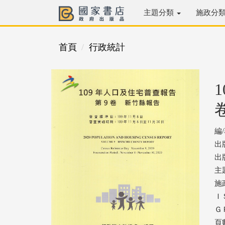
主題分類
施政分
首頁
行政統計
編
出
出版
主
施
ＩＳ
ＧＰ
頁數