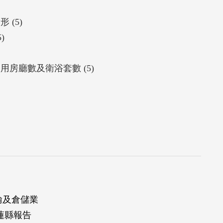
(5)
)
用房廳數及衛浴套數 (5)
輸及倉儲業
蓮縣報告