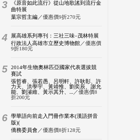
3
《原音如此流行》從山地歌謠到流行金
曲特展
葉宗哲主編
／優惠價9折270元
4
展高雄系列專刊：三社三味–茂林特展
行政法人高雄市立歷史博物館
／優惠價
9折180元
5
2014年生物奧林匹亞國家代表選拔競
賽試
張哲睿、張若愚、呂明軒、許耿彰、許
力天、洪學宇、黃靖惟、劉奕辰、謝允
能、劉濬維、黃示其升、...
／優惠價8
折200元
6
學華語向前走入門冊作業本(漢語拼音
版)(
僑務委員會
／優惠價8折128元