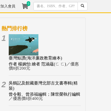
0
/加入會員
熱門排行榜
1
臺灣鯨讚(海洋廉政教育繪本)
作者 楊婉怡 繪者 范涵蘊(ㄈ ㄈ)
／優惠
價8折200元
2
吳鶴記及館藏臺灣北部古文書專輯(精
裝)
曾令毅、曾添福編輯；陳世榮執行編輯
／優惠價8折400元