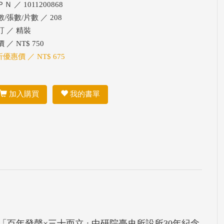
Ｎ ／ 1011200868
/張數/片數 ／ 208
訂 ／ 精裝
 ／ NT$ 750
折優惠價 ／ NT$ 675
加入購買
我的書單
「百年發聲×三十而立 : 中研院臺史所設所30年紀念