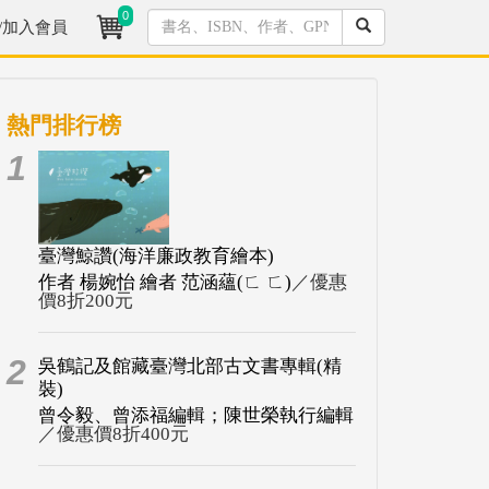
0
/加入會員
熱門排行榜
1
臺灣鯨讚(海洋廉政教育繪本)
作者 楊婉怡 繪者 范涵蘊(ㄈ ㄈ)
／優惠
價8折200元
2
吳鶴記及館藏臺灣北部古文書專輯(精
裝)
曾令毅、曾添福編輯；陳世榮執行編輯
／優惠價8折400元