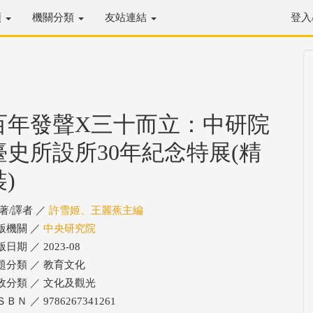
類
機關分類
友站連結
登入
百年發聲X三十而立：中研院
臺史所設所30年紀念特展(精
裝)
/著/譯者 ／
許雪姬、王麗蕉主編
版機關 ／
中央研究院
日期 ／ 2023-08
題分類 ／ 教育文化
政分類 ／ 文化及觀光
ＢＮ ／ 9786267341261