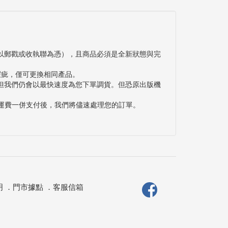
以郵戳或收執聯為憑），且商品必須是全新狀態與完
瑕疵，僅可更換相同產品。
但我們仍會以最快速度為您下單調貨。但恐原出版機
與運費一併支付後，我們將儘速處理您的訂單。
明
．
門市據點
．
客服信箱