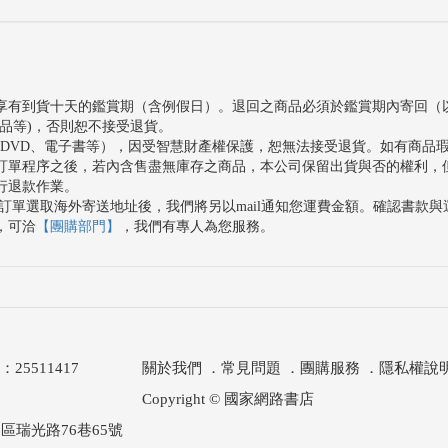
享有到貨十天的鑑賞期（含例假日）。退回之商品必須於鑑賞期內寄回（
品等)，否則恕不接受退貨。
、DVD、電子書等），因受智慧財產權保護，恕無法接受退貨。如有商品
訂單程序之後，若內含售盡無庫存之商品，本公司保留出貨與否的權利，
行退款作業。
訂單選取海外寄送地址後，我們將另以mail通知您運費金額。確認書款
，可洽
【團購部門】
，我們有專人為您服務。
511417
關於我們
．
常見問題
．
團購服務
．
隱私權說
Copyright © 國家網路書店
區瑞光路76巷65號