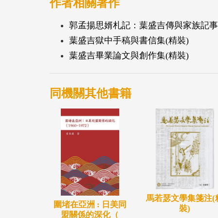
作者相關著作
郭孟揚思婿札記：葉盛吉傳與家族記事(
葉盛吉獄中手稿與書信集(精裝)
葉盛吉畢業論文與創作集(精裝)
同機關其他書籍
馬若瑟文學集箋注(
圍堵在亞洲 : 日美同
裝)
盟關係的深化（