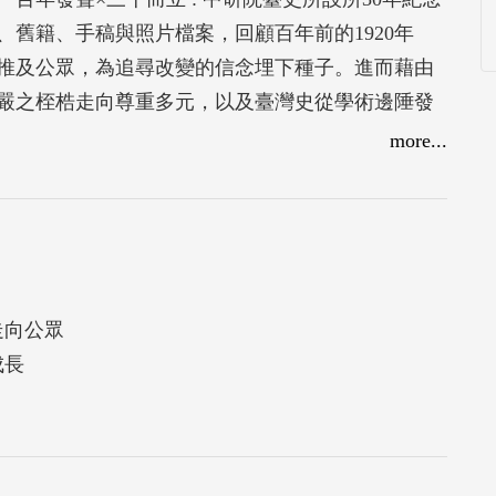
舊籍、手稿與照片檔案，回顧百年前的1920年
推及公眾，為追尋改變的信念埋下種子。進而藉由
嚴之桎梏走向尊重多元，以及臺灣史從學術邊陲發
精神，在臺史所成立過程中體現無遺；而臺史所積
more...
實以臺灣為主體之文化認同。
走向公眾
成長