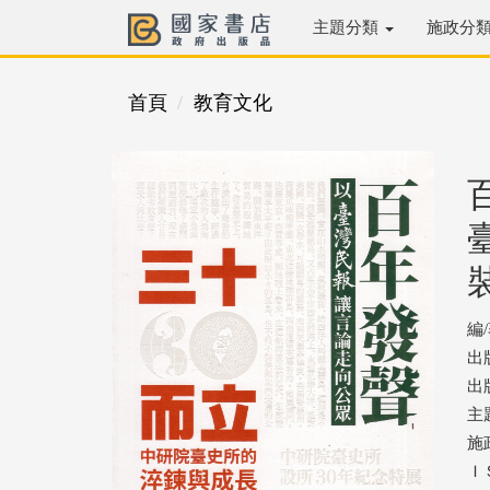
主題分類
施政分
首頁
教育文化
編
出
出版
主
施
ＩＳ