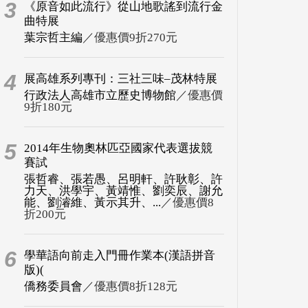
3
《原音如此流行》從山地歌謠到流行金
曲特展
葉宗哲主編
／優惠價9折270元
4
展高雄系列專刊：三社三味–茂林特展
行政法人高雄市立歷史博物館
／優惠價
9折180元
5
2014年生物奧林匹亞國家代表選拔競
賽試
張哲睿、張若愚、呂明軒、許耿彰、許
力天、洪學宇、黃靖惟、劉奕辰、謝允
能、劉濬維、黃示其升、...
／優惠價8
折200元
6
學華語向前走入門冊作業本(漢語拼音
版)(
僑務委員會
／優惠價8折128元