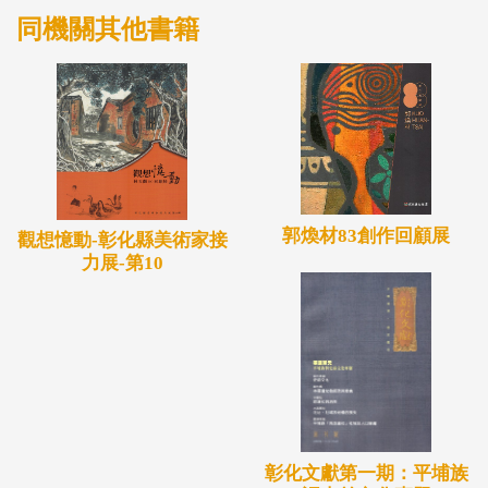
同機關其他書籍
郭煥材83創作回顧展
觀想憶動-彰化縣美術家接
力展-第10
彰化文獻第一期：平埔族