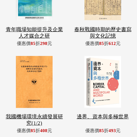
青年職場知能提升及企業
春秋戰國時期的歷史書寫
人才媒合之研
與文化記憶
優惠價
85
折
298
元
優惠價
85
折
612
元
我國機場環境永續發展研
邊界、資本與多極世界
究(1/2)
優惠價
85
折
408
元
優惠價
85
折
493
元