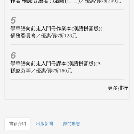
作者 楊婉怡 繪者 范涵蘊(ㄈ ㄈ)
／優惠價8折200元
5
學華語向前走入門冊作業本(漢語拼音版)(
僑務委員會
／優惠價8折128元
6
學華語向前走入門冊課本(漢語拼音版)(A
孫懿芬等
／優惠價8折160元
更多排行
書籍介紹
出版新聞
熱門動態