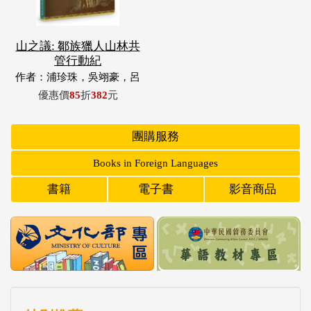
山之議: 鄒族獵人山林共
管行動紀
作者：浦珍珠，吳翊豪，呂
翊齊，張惠東，許玉青，王
優惠價
85
折
382
元
昶欣，蕭冠祐，浦忠成，浦
忠勇
團購服務
Books in Foreign Languages
書籍
電子書
影音商品