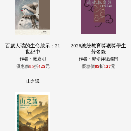
百歲人瑞的生命啟示：21
2026總統教育獎獲獎學生
世紀中
芳名錄
作者：嚴嘉明
作者：郭珍祥總編輯
優惠價
85
折
425
元
優惠價
85
折
127
元
山之議