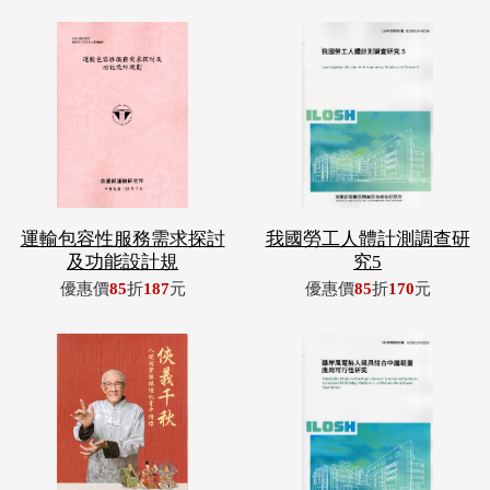
運輸包容性服務需求探討
我國勞工人體計測調查研
及功能設計規
究5
優惠價
85
折
187
元
優惠價
85
折
170
元