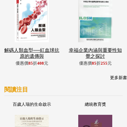
解碼人類血型──紅血球抗
幸福企業內涵與重要性知
原的遺傳與
覺之探討
優惠價
85
折
408
元
優惠價
85
折
255
元
更多新書
閱讀注目
百歲人瑞的生命啟示
總統教育獎