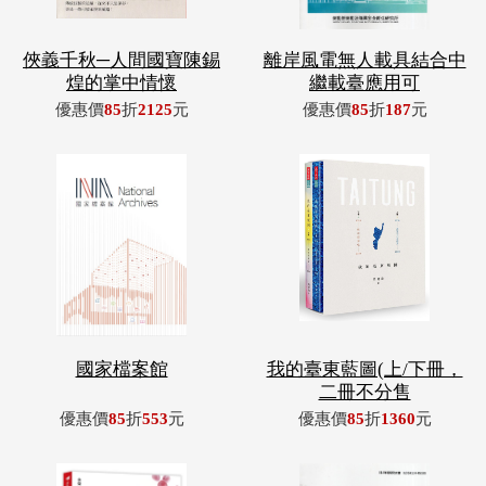
俠義千秋─人間國寶陳錫
離岸風電無人載具結合中
煌的掌中情懷
繼載臺應用可
優惠價
85
折
2125
元
優惠價
85
折
187
元
國家檔案館
我的臺東藍圖(上/下冊，
二冊不分售
優惠價
85
折
553
元
優惠價
85
折
1360
元