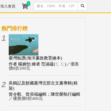
0
/加入會員
熱門排行榜
1
臺灣鯨讚(海洋廉政教育繪本)
作者 楊婉怡 繪者 范涵蘊(ㄈ ㄈ)
／優惠
價8折200元
2
吳鶴記及館藏臺灣北部古文書專輯(精
裝)
曾令毅、曾添福編輯；陳世榮執行編輯
／優惠價8折400元