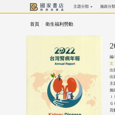
主題分類
施政分
首頁
衛生福利勞動
編
文
出
出版
主
施
ＩＳ
ＧＰ
頁數