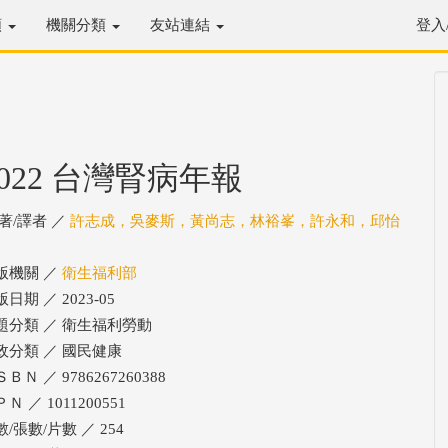
類
機關分類
友站連結
登入
2022 台灣腎病年報
/著/譯者 ／
許志成，吳麥斯，黃尚志，林裕峯，許永和，邱怡
版機關 ／
衛生福利部
日期 ／ 2023-05
題分類 ／ 衛生福利勞動
政分類 ／ 國民健康
ＢＮ ／ 9786267260388
Ｎ ／ 1011200551
/張數/片數 ／ 254