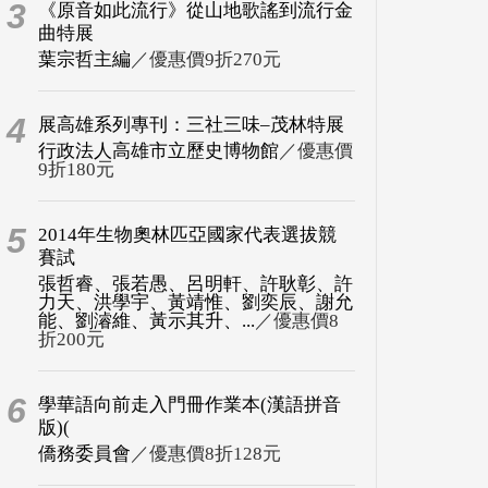
3
《原音如此流行》從山地歌謠到流行金
曲特展
葉宗哲主編
／優惠價9折270元
4
展高雄系列專刊：三社三味–茂林特展
行政法人高雄市立歷史博物館
／優惠價
9折180元
5
2014年生物奧林匹亞國家代表選拔競
賽試
張哲睿、張若愚、呂明軒、許耿彰、許
力天、洪學宇、黃靖惟、劉奕辰、謝允
能、劉濬維、黃示其升、...
／優惠價8
折200元
6
學華語向前走入門冊作業本(漢語拼音
版)(
僑務委員會
／優惠價8折128元